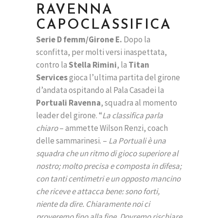
RAVENNA
CAPOCLASSIFICA
Serie D femm/Girone E.
Dopo la
sconfitta, per molti versi inaspettata,
contro la
Stella Rimini
, la
Titan
Services
gioca l’ultima partita del girone
d’andata ospitando al Pala Casadei la
Portuali Ravenna
, squadra al momento
leader del girone. “
La classifica parla
chiaro
– ammette Wilson Renzi, coach
delle sammarinesi. –
La Portuali è una
squadra che un ritmo di gioco superiore al
nostro; molto precisa e composta in difesa;
con tanti centimetri e un opposto mancino
che riceve e attacca bene: sono forti,
niente da dire. Chiaramente noi ci
proveremo fino alla fine. Dovremo rischiare