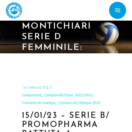
PROMOPHARMA
BATTUTA A
MONTICHIARI
SERIE D
FEMMINILE:
BRUTTA
SCONFITTA PER
LA TITAN
15 Gennaio 2023
SERVICES
Campionati
,
Campionati Fipav 2022/2023
,
Comunicati stampa
,
Comunicati stampa 2023
15/01/23 – SERIE B/
PROMOPHARMA