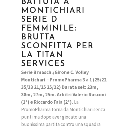
BATTUTA A
MONTICHIARI
SERIE D
FEMMINILE:
BRUTTA
SCONFITTA PER
LA TITAN
SERVICES
Serie B masch./Girone C. Volley
Montichari – PromoPharma 3 a 1 (25/22
35/33 21/25 25/22) Durata set: 23m,
38m, 27m, 25m. Arbitri Valerio Rusconi
(1°) e Riccardo Faia (2°).
La
PromoPharma torna da Montichiari senza
punti ma dopo aver giocato una
buonissima partita contro una squadra