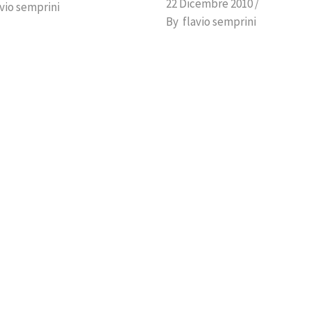
22 Dicembre 2010
avio semprini
By
flavio semprini