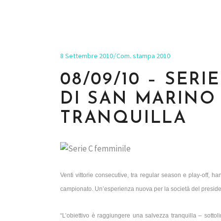
8 Settembre 2010
Com. stampa 2010
08/09/10 – SER
DI SAN MARINO
TRANQUILLA
Venti vittorie consecutive, tra regular season e play-off,
campionato. Un’esperienza nuova per la società del presiden
“L’obiettivo è raggiungere una salvezza tranquilla – sott