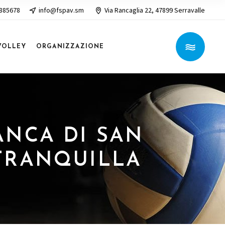
 885678
info@fspav.sm
Via Rancaglia 22, 47899 Serravalle
VOLLEY
ORGANIZZAZIONE
BANCA DI SAN
TRANQUILLA