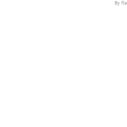
By
fl