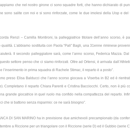
. Sappiamo che nel nostro girone ci sono squadre forti, che hanno dichiarato di pun
he sono salite con noi e si sono rinforzate, come le due imolesi della Uisp e del 
orda Renzi – Camilla Montironi, la palleggiatrice titolare dell’anno scorso, è pa
ue qualità. L’abbiamo sostituita con Paola “Pali” Bagli, una 31enne riminese proven
 aiuterà. Il secondo palleggiatore sarà, come l’anno scorso, Federica Mazza. Dal
uesto settore penso che ci siamo rinforzati. Oltre ad Ortensi, è arrivata dall’Athlet
e l’inserimento in prima squadra di Rachele Stimac, il reparto è a posto”.
iamo preso Elisa Balducci che l’anno scorso giocava a Viserba in B2 ed è rientra
). Completano il reparto Chiara Parenti e Cristina Bacciocchi. Certo, non è più co
a grande giocatrice in quel ruolo ma confido nella compattezza del reparto. Infi
trici che si battono senza risparmio: ce ne sarà bisogno”.
La BANCA DI SAN MARINO ha in previsione due amichevoli precampionato (da conferm
ttembre a Riccione per un triangolare con il Riccione (serie D) ed il Gubbio (serie C