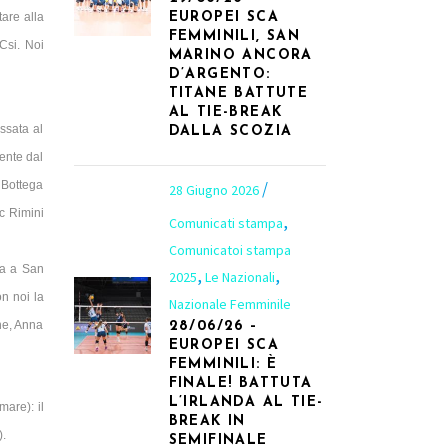
tare alla
EUROPEI SCA
FEMMINILI, SAN
Csi. Noi
MARINO ANCORA
D’ARGENTO:
TITANE BATTUTE
AL TIE-BREAK
ssata al
DALLA SCOZIA
iente dal
 Bottega
28 Giugno 2026
ic Rimini
,
Comunicati stampa
Comunicatoi stampa
ta a San
,
,
2025
Le Nazionali
n noi la
Nazionale Femminile
ne, Anna
28/06/26 –
EUROPEI SCA
FEMMINILI: È
FINALE! BATTUTA
L’IRLANDA AL TIE-
are): il
BREAK IN
).
SEMIFINALE