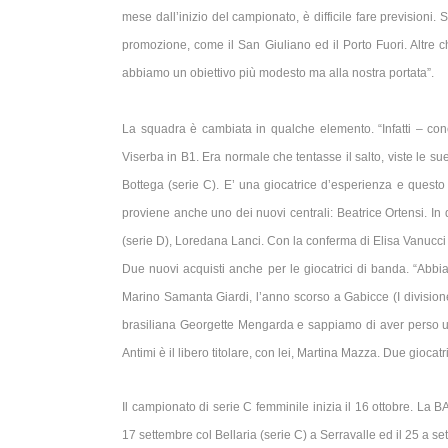
mese dall’inizio del campionato, è difficile fare previsioni
promozione, come il San Giuliano ed il Porto Fuori. Altre c
abbiamo un obiettivo più modesto ma alla nostra portata”.
La squadra è cambiata in qualche elemento. “Infatti – conc
Viserba in B1. Era normale che tentasse il salto, viste le s
Bottega (serie C). E’ una giocatrice d’esperienza e questo
proviene anche uno dei nuovi centrali: Beatrice Ortensi. In q
(serie D), Loredana Lanci. Con la conferma di Elisa Vanucci 
Due nuovi acquisti anche per le giocatrici di banda. “Abb
Marino Samanta Giardi, l’anno scorso a Gabicce (I divisione
brasiliana Georgette Mengarda e sappiamo di aver perso un
Antimi è il libero titolare, con lei, Martina Mazza. Due gioca
Il campionato di serie C femminile inizia il 16 ottobre. 
17 settembre col Bellaria (serie C) a Serravalle ed il 25 a se