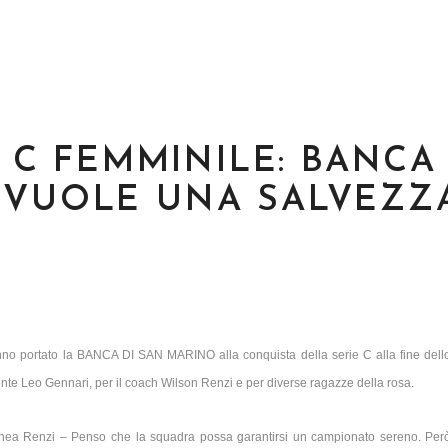
IE C FEMMINILE: BANCA
 VUOLE UNA SALVEZZ
 hanno portato la BANCA DI SAN MARINO alla conquista della serie C alla fine dell
te Leo Gennari, per il coach Wilson Renzi e per diverse ragazze della rosa.
olinea Renzi – Penso che la squadra possa garantirsi un campionato sereno. Per