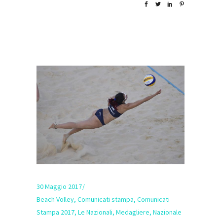
30 Maggio 2017
Beach Volley
,
Comunicati stampa
,
Comunicati
Stampa 2017
,
Le Nazionali
,
Medagliere
,
Nazionale