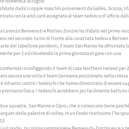
9 e domenica 30 luglio.
fidate dodici coppie maschili provenienti da Galles, Scozia, Ir
ntrata con la wild card assegnata al team tedesco d’ufficio dall
a Lorenzo Benvenuti e Matteo Zonzini ha sfidato nel primo inc
arsi nel secondo turno di fronte alla corazzata tedesca Betzien
parte del tabellone perdenti, il team San Marino ha affrontato l
nte per 2 a 0 chiudendo la prima giornata di gare con una
 confermati sconfiggendo il team di casa Northern Ireland per 2
rato ancora una volta il team Germania posizionato nella stessa
si è infranto contro i tedeschi che hanno dimostrato di essere su
a prestanza fisica. I tedeschi avrebbero poi facilmente battuto 
 fra due squadre, San Marino e Cipro, che si conoscono bene poich
arquet delle palestre di volley. In un finale tiratissimo l’ha sp
13.
ti sul podio, la coppia sammarinese Benvenuti-Zonzini esce a t