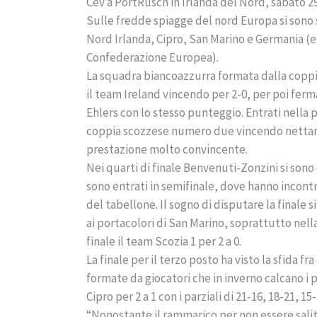
Cev a PortRusch in Irlanda del Nord, sabato 2
Sulle fredde spiagge del nord Europa si sono s
Nord Irlanda, Cipro, San Marino e Germania (e
Confederazione Europea).
La squadra biancoazzurra formata dalla coppi
il team Ireland vincendo per 2-0, per poi ferm
Ehlers con lo stesso punteggio. Entrati nella 
coppia scozzese numero due vincendo nettame
prestazione molto convincente.
Nei quarti di finale Benvenuti-Zonzini si sono
sono entrati in semifinale, dove hanno incont
del tabellone. Il sogno di disputare la finale 
ai portacolori di San Marino, soprattutto nell
finale il team Scozia 1 per 2 a 0.
La finale per il terzo posto ha visto la sfida
formate da giocatori che in inverno calcano i p
Cipro per 2 a 1 con i parziali di 21-16, 18-21, 15-
“Nonostante il rammarico per non essere sali