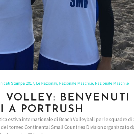
nicati Stampa 2017
,
Le Nazionali
,
Nazionale Maschile
,
Nazionale Maschile
CH VOLLEY: BENVENUTI
I A PORTRUSH
stica estiva internazionale di Beach Volleyball per le squadre di
 del torneo Continental Small Countries Division organizzato d