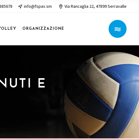
 885678
info@fspav.sm
Via Rancaglia 22, 47899 Serravalle
VOLLEY
ORGANIZZAZIONE
NUTI E