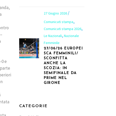
landa,
27 Giugno 2026
a
,
Comunicati stampa
ontro
,
Comunicati stampa 2026
 –
,
Le Nazionali
Nazionale
a
Femminile
27/06/26 EUROPEI
SCA FEMMINILI/
SCONFITTA
-0 e
ANCHE LA
 parte
SCOZIA: IN
SEMIFINALE DA
periori
PRIME NEL
in
GIRONE
é
untata
CATEGORIE
esta