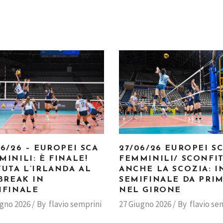
06/26 – EUROPEI SCA
27/06/26 EUROPEI S
MINILI: È FINALE!
FEMMINILI/ SCONFI
TUTA L’IRLANDA AL
ANCHE LA SCOZIA: I
-BREAK IN
SEMIFINALE DA PRI
IFINALE
NEL GIRONE
ugno 2026
By
flavio semprini
27 Giugno 2026
By
flavio se