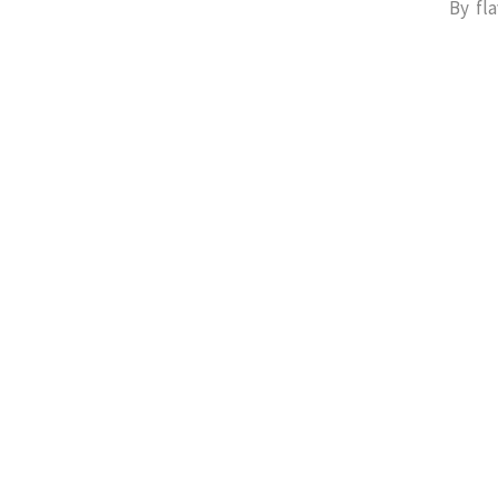
By
fl