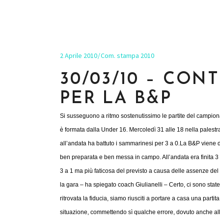
2 Aprile 2010
Com. stampa 2010
30/03/10 – CON
PER LA B&P
Si susseguono a ritmo sostenutissimo le partite del campion
è formata dalla Under 16. Mercoledì 31 alle 18 nella palestra 
all’andata ha battuto i sammarinesi per 3 a 0.
La B
&P viene d
ben preparata e ben messa in campo. All’andata era finita 3 a 
3 a 1 ma più faticosa del previsto a causa delle assenze del 
la gara – ha spiegato coach Giulianelli – Certo, ci sono state 
ritrovata la fiducia, siamo riusciti a portare a casa una parti
situazione, commettendo sì qualche errore, dovuto anche all’e