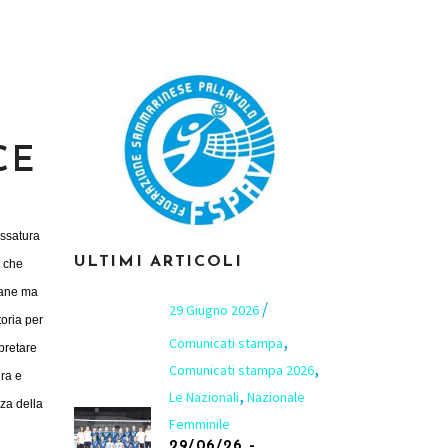
CE
ossatura
ULTIMI ARTICOLI
m che
vane ma
29 Giugno 2026
toria per
,
Comunicati stampa
rpretare
,
Comunicati stampa 2026
dra e
,
Le Nazionali
Nazionale
zza della
Femminile
29/06/26 –