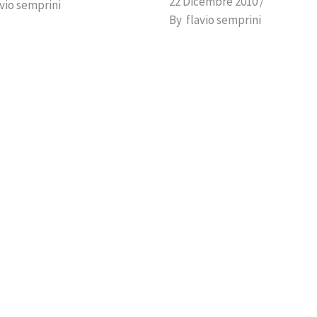
22 Dicembre 2010
avio semprini
By
flavio semprini