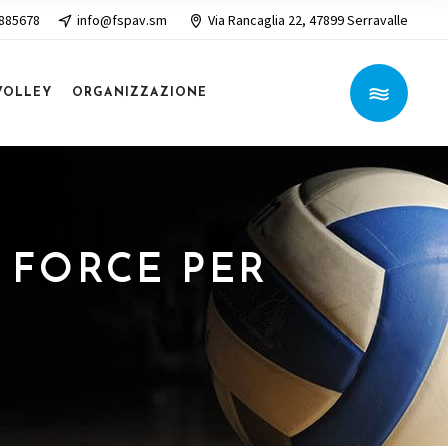
 885678
info@fspav.sm
Via Rancaglia 22, 47899 Serravalle
VOLLEY
ORGANIZZAZIONE
E FORCE PER