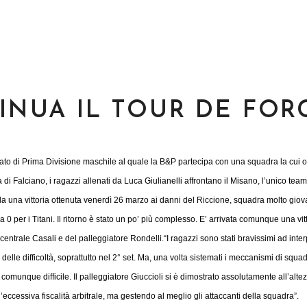
TINUA IL TOUR DE FOR
ato di Prima Divisione maschile al quale la B&P partecipa con una squadra la cui 
di Falciano, i ragazzi allenati da Luca Giulianelli affrontano il Misano, l’unico tea
a una vittoria ottenuta venerdì 26 marzo ai danni del Riccione, squadra molto gio
0 per i Titani. Il ritorno è stato un po’ più complesso. E’ arrivata comunque una vit
centrale Casali e del palleggiatore Rondelli.
“I ragazzi sono stati bravissimi ad inte
delle difficoltà, soprattutto nel 2° set. Ma, una volta sistemati i meccanismi di squa
ta comunque difficile. Il palleggiatore Giuccioli si è dimostrato assolutamente all’alte
ccessiva fiscalità arbitrale, ma gestendo al meglio gli attaccanti della squadra”.