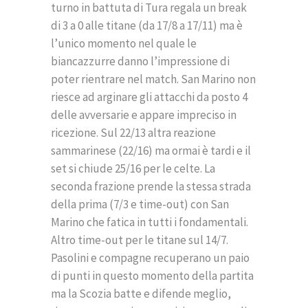
turno in battuta di Tura regala un break
di 3 a 0 alle titane (da 17/8 a 17/11) ma è
l’unico momento nel quale le
biancazzurre danno l’impressione di
poter rientrare nel match. San Marino non
riesce ad arginare gli attacchi da posto 4
delle avversarie e appare impreciso in
ricezione. Sul 22/13 altra reazione
sammarinese (22/16) ma ormai è tardi e il
set si chiude 25/16 per le celte. La
seconda frazione prende la stessa strada
della prima (7/3 e time-out) con San
Marino che fatica in tutti i fondamentali.
Altro time-out per le titane sul 14/7.
Pasolini e compagne recuperano un paio
di punti in questo momento della partita
ma la Scozia batte e difende meglio,