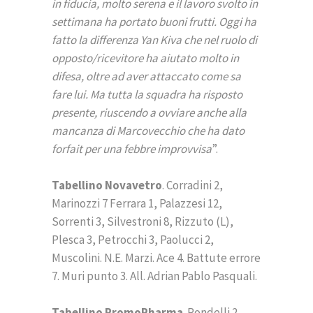
in fiducia, molto serena e il lavoro svolto in
settimana ha portato buoni frutti. Oggi ha
fatto la differenza Yan Kiva che nel ruolo di
opposto/ricevitore ha aiutato molto in
difesa, oltre ad aver attaccato come sa
fare lui. Ma tutta la squadra ha risposto
presente, riuscendo a ovviare anche alla
mancanza di Marcovecchio che ha dato
forfait per una febbre improvvisa
”.
Tabellino Novavetro
. Corradini 2,
Marinozzi 7 Ferrara 1, Palazzesi 12,
Sorrenti 3, Silvestroni 8, Rizzuto (L),
Plesca 3, Petrocchi 3, Paolucci 2,
Muscolini. N.E. Marzi. Ace 4. Battute errore
7. Muri punto 3. All. Adrian Pablo Pasquali.
Tabellino PromoPharma
. Rondelli 2,