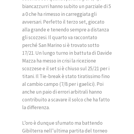
biancazzurri hanno subito un parziale di 5
a 0 che ha rimesso in carreggiata gli
avversari. Perfetto il terzo set, giocato
alla grande e tenendo sempre a distanza
gli scozzesi. Il quarto va raccontato
perché San Marino si è trovato sotto
17/21. Un lungo turno in battuta di Davide
Mazza ha messo in crisi la ricezione
scozzese e il set si è chiuso sul 25/21 per i
titani. Il Tie-break è stato tiratissimo fino
al cambio campo (7/8 per i gaelici). Poi
anche un paio di errori arbitrali hanno
contribuito a scavare il solco che ha fatto
la differenza.
L’oro è dunque sfumato ma battendo
Gibilterra nell’ultima partita del torneo