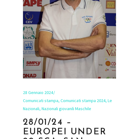
28 Gennaio 2024
Comunicati stampa
,
Comunicati stampa 2024
,
Le
Nazionali
,
Nazionali giovanili Maschile
28/01/24 –
EUROPEI UNDER