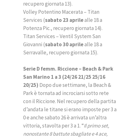
recupero giornata 13).
Volley Potentino Macerata – Titan
Services (
sabato 23 aprile
alle 18 a
Potenza Pic., recupero giornata 14).
Titan Services – Ventil System San
Giovanni (
sabato 30 aprile
alle 18 a
Serravalle, recupero giornata 15).
Serie D femm. Riccione – Beach & Park
San Marino 1 a 3 (24/26 21/25 25/16
20/25)
Dopo due settimane, la Beach &
Park è tornata ad incrociarsi sotto rete
con il Riccione. Nel recupero della partita
d’andata le titane si erano imposte per 3 a
0 e anche sabato 26 è arrivata un’altra
vittoria, stavolta per 3 a 1. “
Il primo set,
nonostante 8 battute sbagliate e 4 ace,