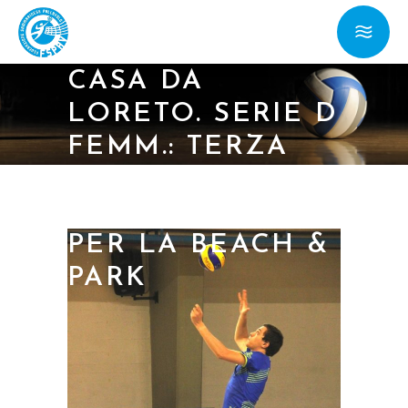
SERVICES
SCONFITTA IN
CASA DA
LORETO. SERIE D
FEMM.: TERZA
VITTORIA
CONSECUTIVA
PER LA BEACH &
PARK