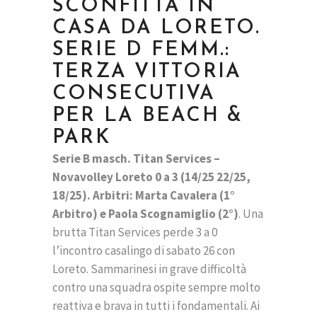
SCONFITTA IN
CASA DA LORETO.
SERIE D FEMM.:
TERZA VITTORIA
CONSECUTIVA
PER LA BEACH &
PARK
Serie B masch. Titan Services –
Novavolley Loreto 0 a 3 (14/25 22/25,
18/25). Arbitri: Marta Cavalera (1°
Arbitro) e Paola Scognamiglio (2°)
. Una
brutta Titan Services perde 3 a 0
l’incontro casalingo di sabato 26 con
Loreto. Sammarinesi in grave difficoltà
contro una squadra ospite sempre molto
reattiva e brava in tutti i fondamentali. Ai