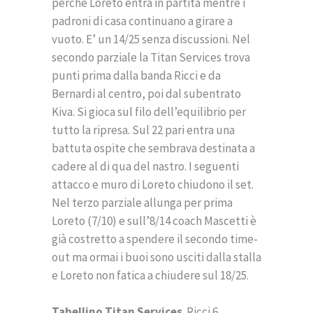
perché Loreto entra in partita mentre i
padroni di casa continuano a girare a
vuoto. E’ un 14/25 senza discussioni. Nel
secondo parziale la Titan Services trova
punti prima dalla banda Ricci e da
Bernardi al centro, poi dal subentrato
Kiva. Si gioca sul filo dell’equilibrio per
tutto la ripresa. Sul 22 pari entra una
battuta ospite che sembrava destinata a
cadere al di qua del nastro. I seguenti
attacco e muro di Loreto chiudono il set.
Nel terzo parziale allunga per prima
Loreto (7/10) e sull’8/14 coach Mascetti è
già costretto a spendere il secondo time-
out ma ormai i buoi sono usciti dalla stalla
e Loreto non fatica a chiudere sul 18/25.
Tabellino Titan Services
. Ricci 6,