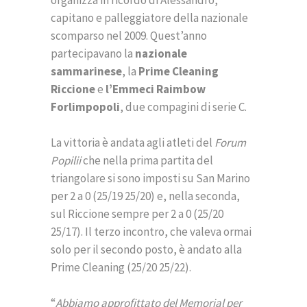
organizza in ricordo di Alessandro,
capitano e palleggiatore della nazionale
scomparso nel 2009. Quest’anno
partecipavano la
nazionale
sammarinese
, la
Prime Cleaning
Riccione
e
l’Emmeci Raimbow
Forlimpopoli
, due compagini di serie C.
La vittoria è andata agli atleti del
Forum
Popilii
che nella prima partita del
triangolare si sono imposti su San Marino
per 2 a 0 (25/19 25/20) e, nella seconda,
sul Riccione sempre per 2 a 0 (25/20
25/17). Il terzo incontro, che valeva ormai
solo per il secondo posto, è andato alla
Prime Cleaning (25/20 25/22).
“
Abbiamo approfittato del Memorial per