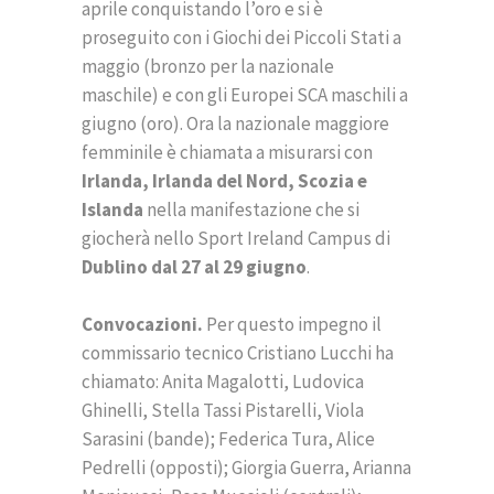
aprile conquistando l’oro e si è
proseguito con i Giochi dei Piccoli Stati a
maggio (bronzo per la nazionale
maschile) e con gli Europei SCA maschili a
giugno (oro). Ora la nazionale maggiore
femminile è chiamata a misurarsi con
Irlanda, Irlanda del Nord, Scozia e
Islanda
nella manifestazione che si
giocherà nello Sport Ireland Campus di
Dublino dal 27 al 29 giugno
.
Convocazioni.
Per questo impegno il
commissario tecnico Cristiano Lucchi ha
chiamato: Anita Magalotti, Ludovica
Ghinelli, Stella Tassi Pistarelli, Viola
Sarasini (bande); Federica Tura, Alice
Pedrelli (opposti); Giorgia Guerra, Arianna