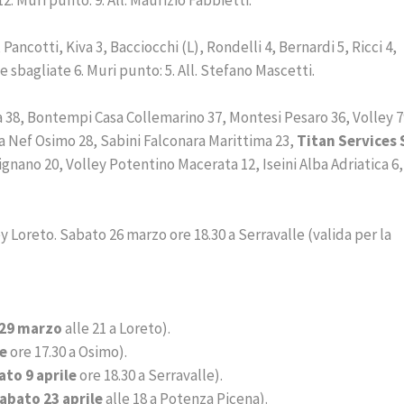
2. Muri punto: 9. All. Maurizio Fabbietti.
, Pancotti, Kiva 3, Bacciocchi (L), Rondelli 4, Bernardi 5, Ricci 4,
ute sbagliate 6. Muri punto: 5. All. Stefano Mascetti.
a 38, Bontempi Casa Collemarino 37, Montesi Pesaro 36, Volley 7
a Nef Osimo 28, Sabini Falconara Marittima 23,
Titan Services
ignano 20, Volley Potentino Macerata 12, Iseini Alba Adriatica 6,
y Loreto. Sabato 26 marzo ore 18.30 a Serravalle (valida per la
 29 marzo
alle 21 a Loreto).
le
ore 17.30 a Osimo).
ato 9 aprile
ore 18.30 a Serravalle).
abato 23 aprile
alle 18 a Potenza Picena).