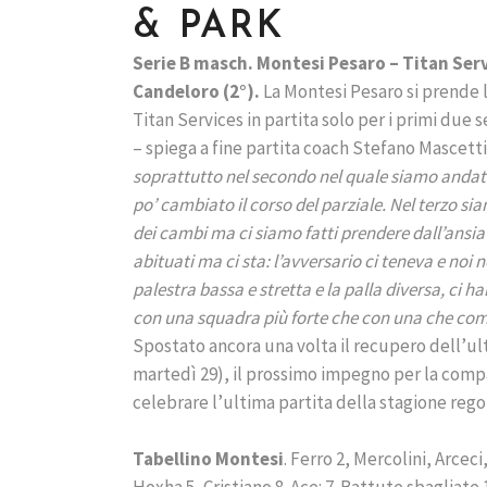
& PARK
Serie B masch. Montesi Pesaro – Titan Servi
Candeloro (2°).
La Montesi Pesaro si prende l
Titan Services in partita solo per i primi due se
– spiega a fine partita coach Stefano Mascetti
soprattutto nel secondo nel quale siamo andati
po’ cambiato il corso del parziale. Nel terzo si
dei cambi ma ci siamo fatti prendere dall’ansia
abituati ma ci sta: l’avversario ci teneva e no
palestra bassa e stretta e la palla diversa, ci
con una squadra più forte che con una che com
Spostato ancora una volta il recupero dell’ul
martedì 29), il prossimo impegno per la com
celebrare l’ultima partita della stagione rego
Tabellino Montesi
. Ferro 2, Mercolini, Arceci