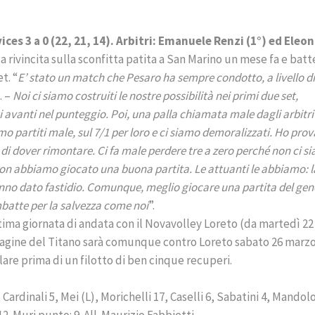
ces 3 a 0 (22, 21, 14). Arbitri: Emanuele Renzi (1°) ed Eleo
a rivincita sulla sconfitta patita a San Marino un mese fa e bat
t. “
E’ stato un match che Pesaro ha sempre condotto, a livello d
. –
Noi ci siamo costruiti le nostre possibilità nei primi due set,
 avanti nel punteggio. Poi, una palla chiamata male dagli arbitri
amo partiti male, sul 7/1 per loro e ci siamo demoralizzati. Ho pro
 di dover rimontare. Ci fa male perdere tre a zero perché non ci s
i non abbiamo giocato una buona partita. Le attuanti le abbiamo: l
 hanno dato fastidio. Comunque, meglio giocare una partita del gen
batte per la salvezza come noi
”.
tima giornata di andata con il Novavolley Loreto (da martedì 22
pagine del Titano sarà comunque contro Loreto sabato 26 marz
lare prima di un filotto di ben cinque recuperi.
, Cardinali 5, Mei (L), Morichelli 17, Caselli 6, Sabatini 4, Mandolo