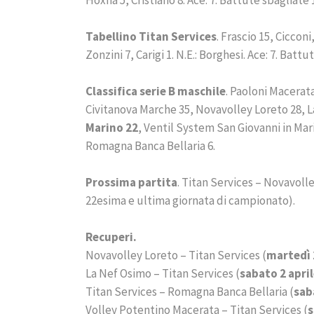
Hoxha 5, Cristiano 8. Ace: 7. Battute sbagliate 1
Tabellino Titan Services
. Frascio 15, Cicconi
Zonzini 7, Carigi 1. N.E.: Borghesi. Ace: 7. Batt
Classifica serie B maschile
. Paoloni Macerat
Civitanova Marche 35, Novavolley Loreto 28, L
Marino 22
, Ventil System San Giovanni in Mar
Romagna Banca Bellaria 6.
Prossima partita
. Titan Services – Novavolle
22esima e ultima giornata di campionato).
Recuperi.
Novavolley Loreto – Titan Services (
martedì
La Nef Osimo – Titan Services (
sabato 2 apri
Titan Services – Romagna Banca Bellaria (
sab
Volley Potentino Macerata – Titan Services (
s