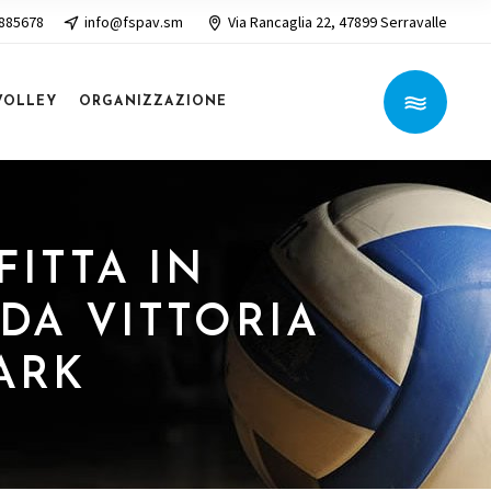
 885678
info@fspav.sm
Via Rancaglia 22, 47899 Serravalle
VOLLEY
ORGANIZZAZIONE
FITTA IN
NDA VITTORIA
ARK