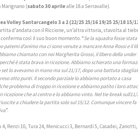
n Marignano (
sabato 30 aprile
alle 18 a Serravalle).
ea Volley Santarcangelo 3 a 2 (22/25 25/16 19/25 25/18 15/1
rtita d’andata con il Riccione, un’altra vittoria, stavolta al tie
 conferma così il suo buon momento. “
Se la squadra fosse stata 
atemi d’animo ma ci sono venute a mancare Anna Rossi e il li
bbiamo chiamato con noi Margherita Grossi, il libero della under 
i perché è stata brava in ricezione. Abbiamo schierato una formaz
mo set lo avevamo in mano ma sul 21/17, dopo una battuta sbaglia
preso otto punti. Il secondo parziale lo abbiamo portato a casa
he problema di troppo in ricezione e abbiamo patito i loro attac
n ricezione che al centro e lo abbiamo vinto. Nel tie-break sull11/
uscite a chiudere la partita solo sul 15/12. Comunque vincere fa
iva
”.
to 4, Renzi 10, Tura 24, Menicucci 3, Bernardi 5, Casadei, Zanotti,