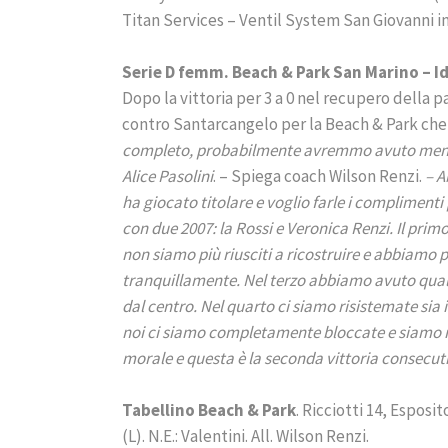
Titan Services – Ventil System San Giovanni i
Serie D femm. Beach & Park San Marino – Id
Dopo la vittoria per 3 a 0 nel recupero della pa
contro Santarcangelo per la Beach & Park che
completo, probabilmente avremmo avuto meno p
Alice Pasolini
. – Spiega coach Wilson Renzi.
– A
ha giocato titolare e voglio farle i compliment
con due 2007: la Rossi e Veronica Renzi. Il pri
non siamo più riusciti a ricostruire e abbiamo 
tranquillamente. Nel terzo abbiamo avuto qualc
dal centro. Nel quarto ci siamo risistemate sia i
noi ci siamo completamente bloccate e siamo ri
morale e questa è la seconda vittoria consecut
Tabellino Beach & Park
. Ricciotti 14, Esposi
(L). N.E.: Valentini. All. Wilson Renzi.