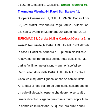
21).
Serie C maschile. Classifica
:
Donati Ravenna 56
,
Thermolutz Viserba 44, Rapid San Bartolo 41
,
Siropack Cesenatico 39, GULF FEMM 39, Cortesi Forlì
38, Cral Mattei Ravenna 33, Yoga Forlì 28, Allianz Forlì
23, San Giovanni in Marignano 20, Spem Faenza 18
,
EUROMAC 18, Cervia 14, Bar Carducci Cesena 9.
In
s
erie D femminile,
la BANCA DI SAN MARINO affronta
in casa il Cattolica, squadra a 18 punti in classifica e
relativamente tranquilla a sei giornate dalla fine. “Ma
partite facili non ne esistono – ammonisce Wilson
Renzi, allenatore della BANCA DI SAN MARINO – Il
Cattolica è squadra tignosa, anche se con dei limiti.
All’andata ci fece soffrire ed oggi conta sull’apporto di
un paio di giocatrici esperte che dovremo senz’altro
tenere d’occhio. Pagano qualcosa a muro, soprattutto
in banda ed in ricezione. Su questi loro punti deboli