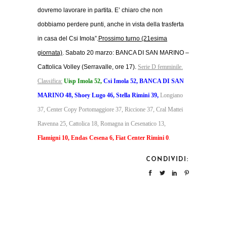
dovremo lavorare in partita. E’ chiaro che non
dobbiamo perdere punti, anche in vista della trasferta
in casa del Csi Imola”.
Prossimo turno (21esima
giornata)
. Sabato 20 marzo: BANCA DI SAN MARINO –
Cattolica Volley (Serravalle, ore 17).
Serie D femminile.
Classifica:
Uisp Imola 52,
Csi Imola 52, BANCA DI SAN
MARINO 48, Shoey Lugo 46, Stella Rimini 39,
Longiano
37, Center Copy Portomaggiore 37, Riccione 37, Cral Mattei
Ravenna 25, Cattolica 18, Romagna in Cesenatico 13,
Flamigni 10, Endas Cesena 6, Fiat Center Rimini 0
.
CONDIVIDI: