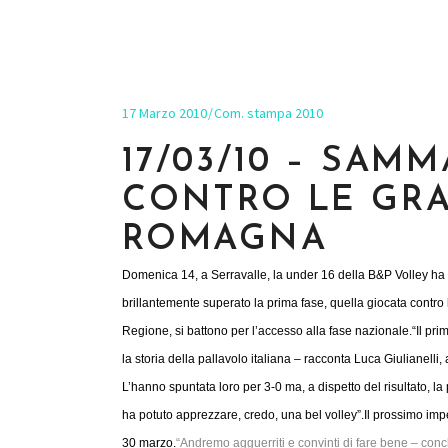
17 Marzo 2010
Com. stampa 2010
17/03/10 – SAM
CONTRO LE GRA
ROMAGNA
Domenica 14, a Serravalle, la under 16 della B&P Volley ha 
brillantemente superato la prima fase, quella giocata contro l
Regione, si battono per l’accesso alla fase nazionale.
“Il pri
la storia della pallavolo italiana – racconta Luca Giulianelli
L’hanno spuntata loro per 3-0 ma, a dispetto del risultato, la 
ha potuto apprezzare, credo, una bel volley”.
Il prossimo imp
30 marzo.
“Andremo agguerriti e convinti di fare bene – concl