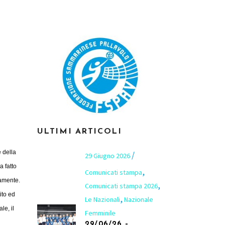
ULTIMI ARTICOLI
e della
29 Giugno 2026
a fatto
,
Comunicati stampa
camente.
,
Comunicati stampa 2026
ito ed
,
Le Nazionali
Nazionale
le, il
Femminile
29/06/26 –