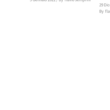
29 Di
By
fl