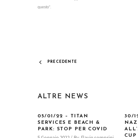
questo”.
PRECEDENTE
ALTRE NEWS
05/01/22 – TITAN
30/1
SERVICES E BEACH &
NAZ
PARK: STOP PER COVID
ALL
CUP
5 Gennaio 2022
By
flavio semprini