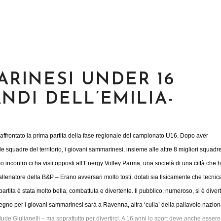
MARINESI UNDER 16
NDI DELL’EMILIA-
affrontato la prima partita della fase regionale del campionato U16. Dopo aver
e squadre del territorio, i giovani sammarinesi, insieme alle altre 8 migliori squadr
mo incontro ci ha visti opposti all’Energy Volley Parma, una società di una città che h
, allenatore della B&P – Erano avversari molto tosti, dotati sia fisicamente che tecni
partita è stata molto bella, combattuta e divertente. Il pubblico, numeroso, si è divert
egno per i giovani sammarinesi sarà a Ravenna, altra ‘culla’ della pallavolo naziona
ude Giulianelli – ma soprattutto per divertirci. A 16 anni lo sport deve anche essere