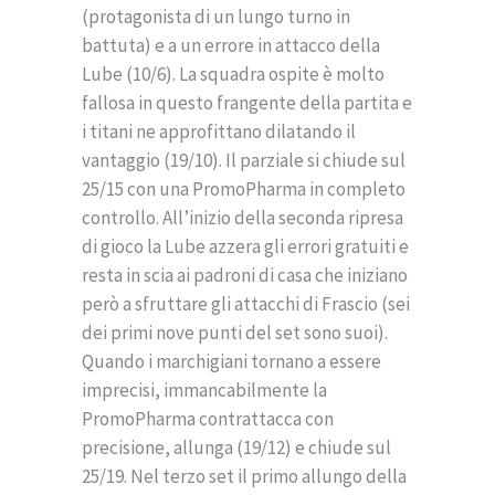
(protagonista di un lungo turno in
battuta) e a un errore in attacco della
Lube (10/6). La squadra ospite è molto
fallosa in questo frangente della partita e
i titani ne approfittano dilatando il
vantaggio (19/10). Il parziale si chiude sul
25/15 con una PromoPharma in completo
controllo. All’inizio della seconda ripresa
di gioco la Lube azzera gli errori gratuiti e
resta in scia ai padroni di casa che iniziano
però a sfruttare gli attacchi di Frascio (sei
dei primi nove punti del set sono suoi).
Quando i marchigiani tornano a essere
imprecisi, immancabilmente la
PromoPharma contrattacca con
precisione, allunga (19/12) e chiude sul
25/19. Nel terzo set il primo allungo della