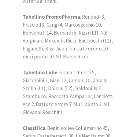
vittoria ai titani.
Tabellino PromoPharma
. Rondelli 3,
Frascio 13, Carigi 4, Marcovecchio 10,
Benvenuti 14, Bernardi 5, Rizzi (L1). N.E.
Volpinari, Muccioli, Ricci, Bacciocchi (L2),
Paganelli, Kiva. Ace 7. battute errore 10.
muri punto 10. All. Marco Ricci.
Tabellino Lube
. Spina 1, Iurisci 5,
Giacomini 7, Giani 12, Crmoni 10, Zara 4,
Stella (L1), Dolcini (L2), Baldoni. N.E.
Stambuco, Raccosta Zamparini, Lanciotti.
Ace 2. Battute errore 7. Muri punto 3. All.
Giovanni Rosichini.
Classifica
. Begin Volley Collemarino 45,
Sabini Castelferretti 38, La Nef Osimo 38,