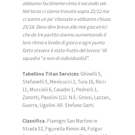
abbiamo facilmente vinto il secondo set.
Nel terzo ci siamo trovate sopra 22/12 ma
ci siamo un po’ rilassate e abbiamo chiuso
25/18. Devo dire brave alle mie giocatrici
che da tre partite stanno aumentando il
loro ritmo e livello di gioco e ogni punto
fatto stasera è stato frutto del lavoro “di
squadra” e non di individualità
”.
Tabellino Titan Services
. Ghinelli 5,
Stefanelli 5, Menicucci 2, Tura 16, Ricci
11, Muccioli 6, Casadei 1, Pedrelli 1,
Zanotti, Pasolini (L1). N.E.: Grossi, Lazzari,
Guerra, Ugolini. All. Stefano Sarti.
Classifica.
Flamigni San Martino in
Strada 52, Figurella Rimini 44, Fulgur