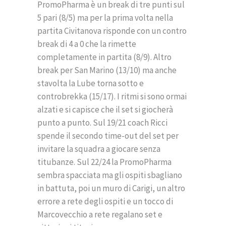
PromoPharma è un break di tre punti sul
5 pari (8/5) ma per la prima volta nella
partita Civitanova risponde con un contro
break di 4 a 0 che la rimette
completamente in partita (8/9). Altro
break per San Marino (13/10) ma anche
stavolta la Lube torna sotto e
controbrekka (15/17). I ritmi si sono ormai
alzati e si capisce che il set si giocherà
punto a punto. Sul 19/21 coach Ricci
spende il secondo time-out del set per
invitare la squadra a giocare senza
titubanze. Sul 22/24 la PromoPharma
sembra spacciata ma gli ospiti sbagliano
in battuta, poi un muro di Carigi, un altro
errore a rete degli ospiti e un tocco di
Marcovecchio a rete regalano set e