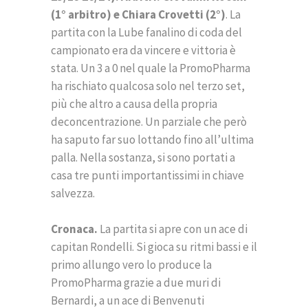
(1° arbitro) e Chiara Crovetti (2°)
. La
partita con la Lube fanalino di coda del
campionato era da vincere e vittoria è
stata. Un 3 a 0 nel quale la PromoPharma
ha rischiato qualcosa solo nel terzo set,
più che altro a causa della propria
deconcentrazione. Un parziale che però
ha saputo far suo lottando fino all’ultima
palla. Nella sostanza, si sono portati a
casa tre punti importantissimi in chiave
salvezza.
Cronaca.
La partita si apre con un ace di
capitan Rondelli. Si gioca su ritmi bassi e il
primo allungo vero lo produce la
PromoPharma grazie a due muri di
Bernardi, a un ace di Benvenuti