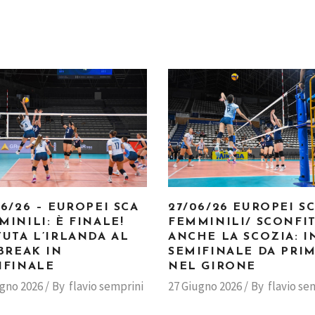
06/26 – EUROPEI SCA
27/06/26 EUROPEI S
MINILI: È FINALE!
FEMMINILI/ SCONFI
TUTA L’IRLANDA AL
ANCHE LA SCOZIA: I
-BREAK IN
SEMIFINALE DA PRI
IFINALE
NEL GIRONE
ugno 2026
By
flavio semprini
27 Giugno 2026
By
flavio se