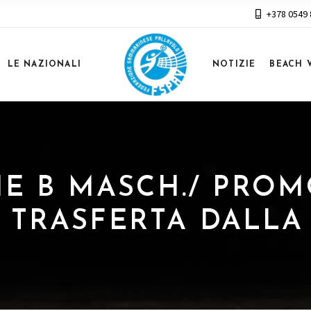
+378 0549
LE NAZIONALI
NOTIZIE
BEACH 
ERIE B MASCH./ PR
N TRASFERTA DALL