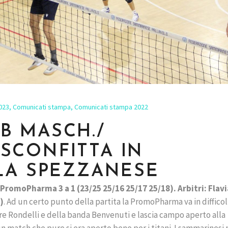
023
,
Comunicati stampa
,
Comunicati stampa 2022
E B MASCH./
SCONFITTA IN
LA SPEZZANESE
romoPharma 3 a 1 (23/25 25/16 25/17 25/18). Arbitri: Flavi
)
. Ad un certo punto della partita la PromoPharma va in difficol
ore Rondelli e della banda Benvenuti e lascia campo aperto alla
n match che pure si era aperto bene per i titani. I sammarinesi