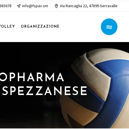
 885678
info@fspav.sm
Via Rancaglia 22, 47899 Serravalle
VOLLEY
ORGANIZZAZIONE
OMOPHARMA
A SPEZZANESE