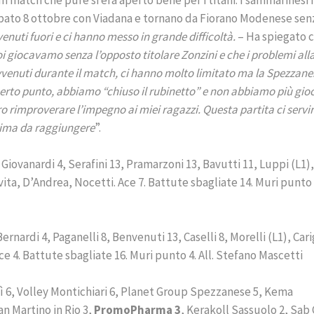
sabato 8 ottobre con Viadana e tornano da Fiorano Modenese sen
venuti fuori e ci hanno messo in grande difficoltà.
– Ha spiegato 
oi giocavamo senza l’opposto titolare Zonzini e che i problemi all
avvenuti durante il match, ci hanno molto limitato ma la Spezzane
erto punto, abbiamo “chiuso il rubinetto” e non abbiamo più gioc
 rimproverare l’impegno ai miei ragazzi. Questa partita ci servi
ssima da raggiungere
”.
Giovanardi 4, Serafini 13, Pramarzoni 13, Bavutti 11, Luppi (L1),
ita, D’Andrea, Nocetti. Ace 7. Battute sbagliate 14. Muri punto 
Bernardi 4, Paganelli 8, Benvenuti 13, Caselli 8, Morelli (L1), Cari
 Ace 4. Battute sbagliate 16. Muri punto 4. All. Stefano Mascetti
lì 6, Volley Montichiari 6, Planet Group Spezzanese 5, Kema
n Martino in Rio 3,
PromoPharma 3
, Kerakoll Sassuolo 2, Sab