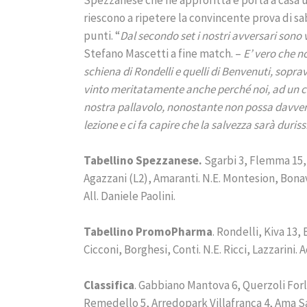
riescono a ripetere la convincente prova di 
punti. “
Dal secondo set i nostri avversari sono 
Stefano Mascetti a fine match. –
E’ vero che n
schiena di Rondelli e quelli di Benvenuti, sopr
vinto meritatamente anche perché noi, ad un c
nostra pallavolo, nonostante non possa davvero
lezione e ci fa capire che la salvezza sarà duri
Tabellino Spezzanese.
Sgarbi 3, Flemma 15, 
Agazzani (L2), Amaranti. N.E. Montesion, Bonav
All. Daniele Paolini.
Tabellino PromoPharma
. Rondelli, Kiva 13, 
Cicconi, Borghesi, Conti. N.E. Ricci, Lazzarini.
Classifica
. Gabbiano Mantova 6, Querzoli For
Remedello 5, Arredopark Villafranca 4, Ama Sa