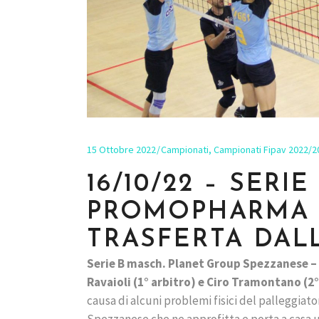
15 Ottobre 2022
Campionati
,
Campionati Fipav 2022/2
16/10/22 – SERI
PROMOPHARMA 
TRASFERTA DAL
Serie B masch. Planet Group Spezzanese – P
Ravaioli (1° arbitro) e Ciro Tramontano (2°
causa di alcuni problemi fisici del palleggiat
Spezzanese che ne approfitta e porta a casa u