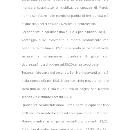
mancare soprattutto di lucidità. Le ragazze di Morolli
hanno senz’altro nelle gambe la partita di ieri, durata più
di due ore. Il set si chiude 21/25 per il Liechtenstein.
Secondo set in equilibrio fino al 4 a 3 per le titane. Da lì, il
vantaggio sulle avversarie aumenta lentamente ma
costantemente fino al 12/7. La seconda parte del set vede
sempre le sammarinesi condurre il gioco con
sicurezza:fino a chiudere sul 25/20 senza troppi patemi.
Terzo set foto copia del secondo: San Marino avanti a metà
della ripresa già per 12/8. Il Liechtenstein prova a tornare
sotto fino al 15/11 ma è un fuoco di paglia. San Marino
scappa via e chiude il set sul 25/14.
Quarto set combattutissimo. Prima parte in equilibrio fino
all’8 pari. Poi sono le iberiche ad allungare fino al 13/18. San
Marino rientra e si porta addirittura davanti 22/21.
Controbreak delle avversarie e si va sul 22/23. Ma San