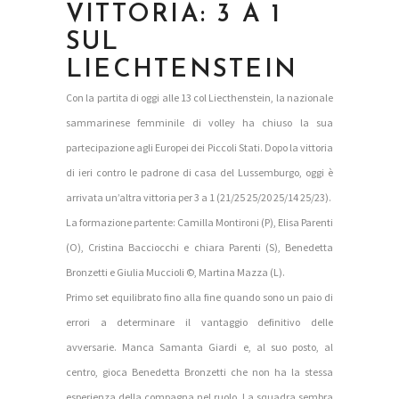
VITTORIA: 3 A 1
SUL
LIECHTENSTEIN
Con la partita di oggi alle 13 col Liecthenstein, la nazionale
sammarinese femminile di volley ha chiuso la sua
partecipazione agli Europei dei Piccoli Stati. Dopo la vittoria
di ieri contro le padrone di casa del Lussemburgo, oggi è
arrivata un’altra vittoria per 3 a 1 (21/25 25/20 25/14 25/23).
La formazione partente: Camilla Montironi (P), Elisa Parenti
(O), Cristina Bacciocchi e chiara Parenti (S), Benedetta
Bronzetti e Giulia Muccioli ©, Martina Mazza (L).
Primo set equilibrato fino alla fine quando sono un paio di
errori a determinare il vantaggio definitivo delle
avversarie. Manca Samanta Giardi e, al suo posto, al
centro, gioca Benedetta Bronzetti che non ha la stessa
esperienza della compagna nel ruolo. La squadra sembra