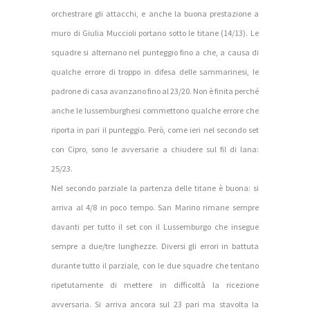
orchestrare gli attacchi, e anche la buona prestazione a
muro di Giulia Muccioli portano sotto le titane (14/13). Le
squadre si alternano nel punteggio fino a che, a causa di
qualche errore di troppo in difesa delle sammarinesi, le
padrone di casa avanzano fino al 23/20. Non è finita perché
anche le lussemburghesi commettono qualche errore che
riporta in pari il punteggio. Però, come ieri nel secondo set
con Cipro, sono le avversarie a chiudere sul fil di lana:
25/23.
Nel secondo parziale la partenza delle titane è buona: si
arriva al 4/8 in poco tempo. San Marino rimane sempre
davanti per tutto il set con il Lussemburgo che insegue
sempre a due/tre lunghezze. Diversi gli errori in battuta
durante tutto il parziale, con le due squadre che tentano
ripetutamente di mettere in difficoltà la ricezione
avversaria. Si arriva ancora sul 23 pari ma stavolta la