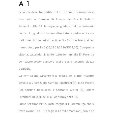
A 1
Seconda delle tre partite della nazionale sammarinese
femminile ai Campionati Europei dei Piccoli Stati di
Pallavolo. Alle 18, le ragazze guidate dal commissario
tecnico Luigi Morolli hanno affrontato le padrone di casa
del Lussemburgo, ieri vincenti per 3 a 0 sul Liechtenstein ed
hanno vinto per 1 a 3 (25/23 23/25 20/25 33/35). Con questa
vittoria, battendo il Liechtenstein domani alle 13, Parenti e
compagne possono ancora aspirare alla seconda piazza
del podio.
La formazione partente è la stessa del primo incontro,
perso 3 a 0 con Cipro: Camilla Montironi (P), Elisa Parenti
(O), Cristina Bacciocchi e Samanta Giardi (S), Chiara
Parenti e Giulia Muccioli ©, Martina Mazza (L).
Primo set tiratissimo. Parte meglio il Lussemburgo che si
trova avanti 11 a 7. La regia di Camilla Montironi, brava ad