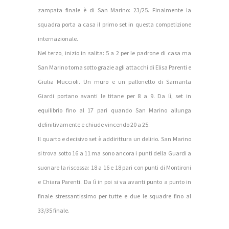
zampata finale è di San Marino: 23/25. Finalmente la
squadra porta a casa il primo set in questa competizione
internazionale.
Nel terzo, inizio in salita: 5 a 2 per le padrone di casa ma
San Marino torna sotto grazie agli attacchi di Elisa Parenti e
Giulia Muccioli. Un muro e un pallonetto di Samanta
Giardi portano avanti le titane per 8 a 9. Da lì, set in
equilibrio fino al 17 pari quando San Marino allunga
definitivamente e chiude vincendo 20 a 25.
Il quarto e decisivo set è addirittura un delirio. San Marino
si trova sotto 16 a 11 ma sono ancora i punti della Guardi a
suonare la riscossa: 18 a 16 e 18 pari con punti di Montironi
e Chiara Parenti. Da lì in poi si va avanti punto a punto in
finale stressantissimo per tutte e due le squadre fino al
33/35 finale.