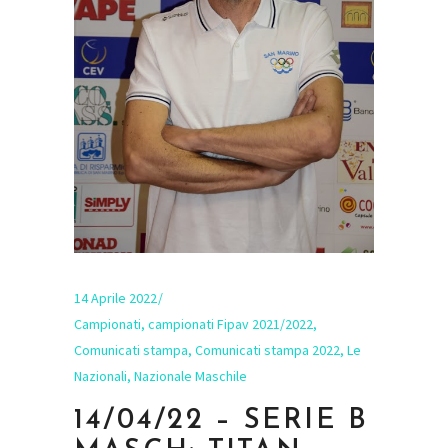
14 Aprile 2022
Campionati
,
campionati Fipav 2021/2022
,
Comunicati stampa
,
Comunicati stampa 2022
,
Le
Nazionali
,
Nazionale Maschile
14/04/22 – SERIE B