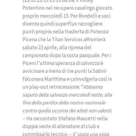
(25/21 23/25 25/19 26/24) il Volley
Potentino nel recupero casalingo giocato
proprio mercoledì 13. Per Rondelli e soci
diventa quindi superfluo raccogliere
punti proprio nella trasferta di Potenza
Picena che la Titan Services affronterà
sabato 23 aprile, alla ripresa del
campionato dopo la sosta pasquale. Per i
Piceni l’ultima speranza di salvezza è
avvicinare a meno di tre punti la Sabini
Falconara Marittima e coinvolgerla così in
un play-out retrocessione. “
Abbiamo
saputo della salvezza mercoledì notte, alla
fine della partita della nostra nazionale
contro quella ucraina dei atleti non udenti
.
– Ha raccontato Stefano Mascetti nella
doppia veste di allenatore di club e
commissario tecnico. –
E’ stata una gioia