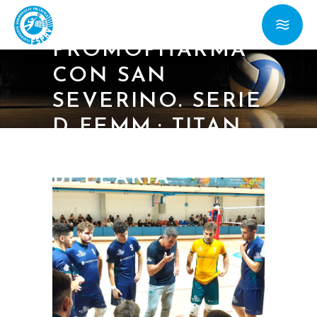
B:
PROMOPHARMA
CON SAN
SEVERINO. SERIE
D FEMM.: TITAN
SERVICES A
BELLARIA