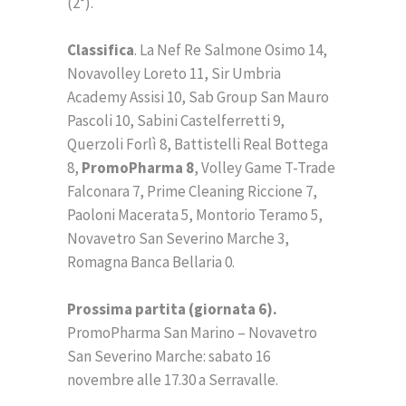
(2°).
Classifica
. La Nef Re Salmone Osimo 14,
Novavolley Loreto 11, Sir Umbria
Academy Assisi 10, Sab Group San Mauro
Pascoli 10, Sabini Castelferretti 9,
Querzoli Forlì 8, Battistelli Real Bottega
8,
PromoPharma 8
, Volley Game T-Trade
Falconara 7, Prime Cleaning Riccione 7,
Paoloni Macerata 5, Montorio Teramo 5,
Novavetro San Severino Marche 3,
Romagna Banca Bellaria 0.
Prossima partita (giornata 6).
PromoPharma San Marino – Novavetro
San Severino Marche: sabato 16
novembre alle 17.30 a Serravalle.