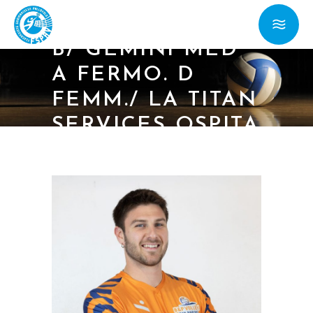
11/03/26 – SERIE
B/ GEMINI MED
A FERMO. D
FEMM./ LA TITAN
SERVICES OSPITA
L’UNICA VOLLEY