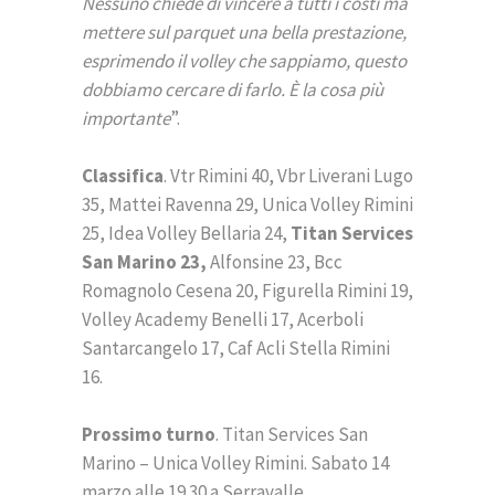
Nessuno chiede di vincere a tutti i costi ma
mettere sul parquet una bella prestazione,
esprimendo il volley che sappiamo, questo
dobbiamo cercare di farlo. È la cosa più
importante
”.
Classifica
. Vtr Rimini 40, Vbr Liverani Lugo
35, Mattei Ravenna 29, Unica Volley Rimini
25, Idea Volley Bellaria 24,
Titan Services
San Marino 23,
Alfonsine 23, Bcc
Romagnolo Cesena 20, Figurella Rimini 19,
Volley Academy Benelli 17, Acerboli
Santarcangelo 17, Caf Acli Stella Rimini
16.
Prossimo turno
. Titan Services San
Marino – Unica Volley Rimini. Sabato 14
marzo alle 19.30 a Serravalle.