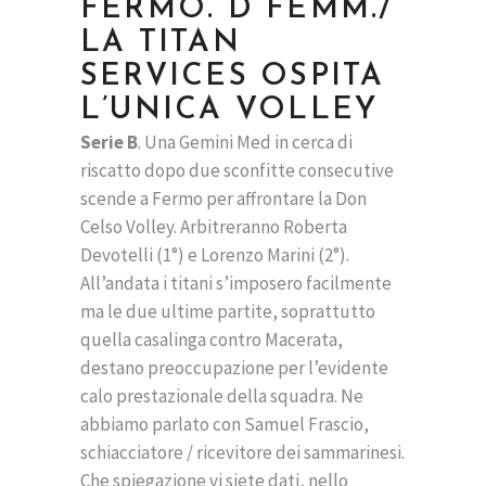
FERMO. D FEMM./
LA TITAN
SERVICES OSPITA
L’UNICA VOLLEY
Serie B
. Una Gemini Med in cerca di
riscatto dopo due sconfitte consecutive
scende a Fermo per affrontare la Don
Celso Volley. Arbitreranno Roberta
Devotelli (1°) e Lorenzo Marini (2°).
All’andata i titani s’imposero facilmente
ma le due ultime partite, soprattutto
quella casalinga contro Macerata,
destano preoccupazione per l’evidente
calo prestazionale della squadra. Ne
abbiamo parlato con Samuel Frascio,
schiacciatore / ricevitore dei sammarinesi.
Che spiegazione vi siete dati, nello