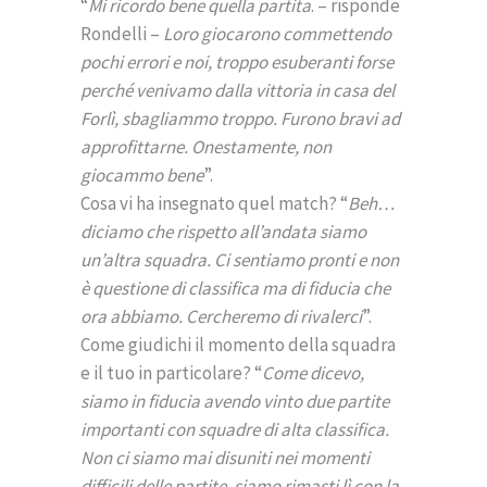
“
Mi ricordo bene quella partita
. – risponde
Rondelli –
Loro giocarono commettendo
pochi errori e noi, troppo esuberanti forse
perché venivamo dalla vittoria in casa del
Forlì, sbagliammo troppo. Furono bravi ad
approfittarne. Onestamente, non
giocammo bene
”.
Cosa vi ha insegnato quel match? “
Beh…
diciamo che rispetto all’andata siamo
un’altra squadra. Ci sentiamo pronti e non
è questione di classifica ma di fiducia che
ora abbiamo. Cercheremo di rivalerci
”.
Come giudichi il momento della squadra
e il tuo in particolare? “
Come dicevo,
siamo in fiducia avendo vinto due partite
importanti con squadre di alta classifica.
Non ci siamo mai disuniti nei momenti
difficili delle partite, siamo rimasti lì con la