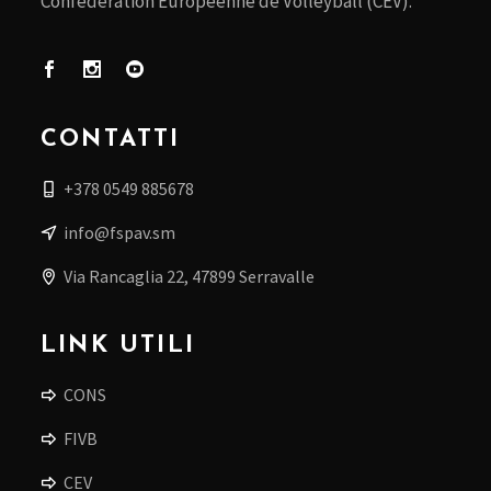
Confédération Européenne de Volleyball (CEV).
CONTATTI
+378 0549 885678
info@fspav.sm
Via Rancaglia 22, 47899 Serravalle
LINK UTILI
CONS
FIVB
CEV