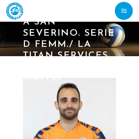
B/ GEMINI MED
A SAN
SEVERINO. SERIE
D FEMM./ LA
TITAN SERVICES
ASPETTA LA
MATTEI