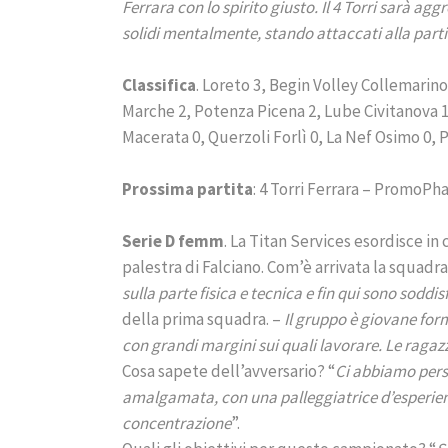
Ferrara con lo spirito giusto. Il 4 Torri sarà a
solidi mentalmente, stando attaccati alla partit
Classifica
. Loreto 3, Begin Volley Collemarino
Marche 2, Potenza Picena 2, Lube Civitanova 1
Macerata 0, Querzoli Forlì 0, La Nef Osimo 0,
Prossima partita
: 4 Torri Ferrara – PromoPha
Serie D femm
. La Titan Services esordisce in
palestra di Falciano. Com’è arrivata la squad
sulla parte fisica e tecnica e fin qui sono soddi
della prima squadra. –
Il gruppo è giovane for
con grandi margini sui quali lavorare. Le raga
Cosa sapete dell’avversario? “
Ci abbiamo perso
amalgamata, con una palleggiatrice d’esperienz
concentrazione
”.