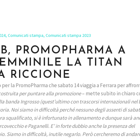
024
,
Comunicati stampa
,
Comunicati stampa 2023
IE B, PROMOPHARMA A
FEMMINILE LA TITAN
A RICCIONE
 per la PromoPharma che sabato 14 viaggia a Ferrara per affront
 costruita per puntare alla promozione
– mette subito in chiaro 
Ia banda Ingrosso (quest’ultimo con trascorsi internazionali nel
oria. Noi siamo in difficoltà perché nessuno degli assenti di saba
 era squalificato, si è infortunato in allenamento e dunque sarà a
rcovecchio e Paganelli. E’ in forte dubbio anche la presenza del
o. Siamo in difficoltà, inutile negarlo. Però cercheremo di andar