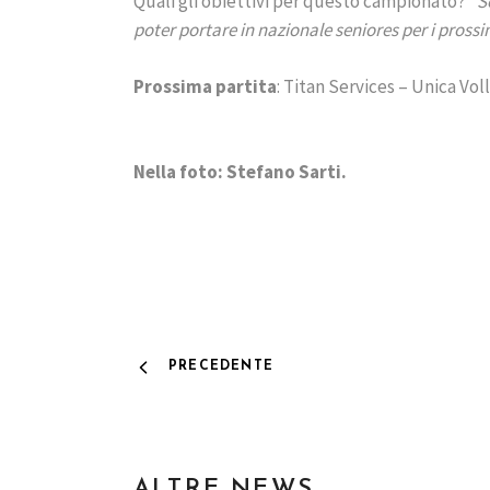
Quali gli obiettivi per questo campionato? “
S
poter portare in nazionale seniores per i pros
Prossima partita
: Titan Services – Unica Vol
Nella foto: Stefano Sarti.
PRECEDENTE
ALTRE NEWS