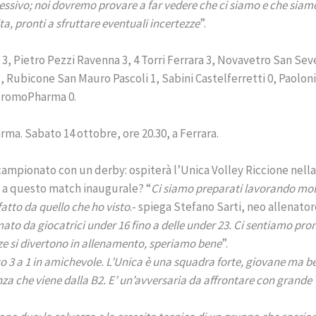
ggressivo; noi dovremo provare a far vedere che ci siamo e che siam
a, pronti a sfruttare eventuali incertezze
”.
 3, Pietro Pezzi Ravenna 3, 4 Torri Ferrara 3, Novavetro San Sev
, Rubicone San Mauro Pascoli 1, Sabini Castelferretti 0, Paoloni
 PromoPharma 0.
rma. Sabato 14 ottobre, ore 20.30, a Ferrara.
 campionato con un derby: ospiterà l’Unica Volley Riccione nella
ra a questo match inaugurale? “
Ci siamo preparati lavorando mo
sfatto da quello che ho visto
.- spiega Stefano Sarti, neo allenato
mato da giocatrici under 16 fino a delle under 23. Ci sentiamo pro
zze si divertono in allenamento, speriamo bene
”.
 3 a 1 in amichevole. L’Unica è una squadra forte, giovane ma b
a che viene dalla B2. E’ un’avversaria da affrontare con grande