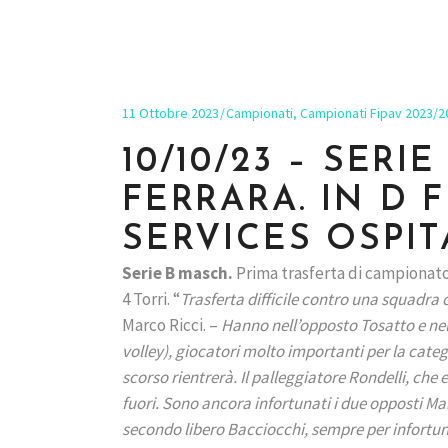
11 Ottobre 2023
Campionati
,
Campionati Fipav 2023/2
10/10/23 – SER
FERRARA. IN D 
SERVICES OSPIT
Serie B masch.
Prima trasferta di campionato
4 Torri. “
Trasferta difficile contro una squadra
Marco Ricci. –
Hanno nell’opposto Tosatto e nel
volley), giocatori molto importanti per la categ
scorso rientrerà. Il palleggiatore Rondelli, che
fuori. Sono ancora infortunati i due opposti Ma
secondo libero Bacciocchi, sempre per infortuni