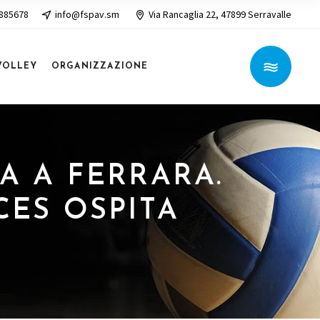
 885678
info@fspav.sm
Via Rancaglia 22, 47899 Serravalle
VOLLEY
ORGANIZZAZIONE
MA A FERRARA.
CES OSPITA