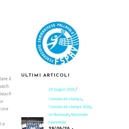
ULTIMI ARTICOLI
are il
coach
29 Giugno 2026
 beach
,
Comunicati stampa
to
,
Comunicati stampa 2026
ncora
,
Le Nazionali
Nazionale
Femminile
e a
29/06/26 –