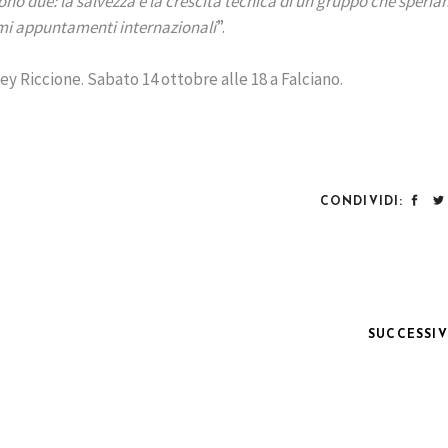
ono due: la salvezza e la crescita tecnica di un gruppo che speria
simi appuntamenti internazionali
”.
ley Riccione. Sabato 14 ottobre alle 18 a Falciano.
CONDIVIDI:
SUCCESSI