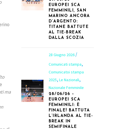
o
EUROPEI SCA
FEMMINILI, SAN
MARINO ANCORA
D’ARGENTO:
erino
TITANE BATTUTE
AL TIE-BREAK
DALLA SCOZIA
28 Giugno 2026
,
Comunicati stampa
Comunicatoi stampa
lto
,
,
2025
Le Nazionali
re
Nazionale Femminile
nti ma
28/06/26 –
EUROPEI SCA
FEMMINILI: È
en
FINALE! BATTUTA
L’IRLANDA AL TIE-
BREAK IN
SEMIFINALE