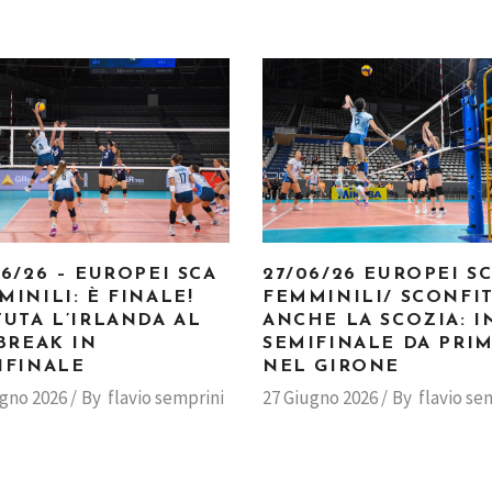
06/26 – EUROPEI SCA
27/06/26 EUROPEI S
MINILI: È FINALE!
FEMMINILI/ SCONFI
TUTA L’IRLANDA AL
ANCHE LA SCOZIA: I
-BREAK IN
SEMIFINALE DA PRI
IFINALE
NEL GIRONE
ugno 2026
By
flavio semprini
27 Giugno 2026
By
flavio se