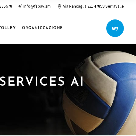
 885678
info@fspav.sm
Via Rancaglia 22, 47899 Serravalle
VOLLEY
ORGANIZZAZIONE
 SERVICES AI