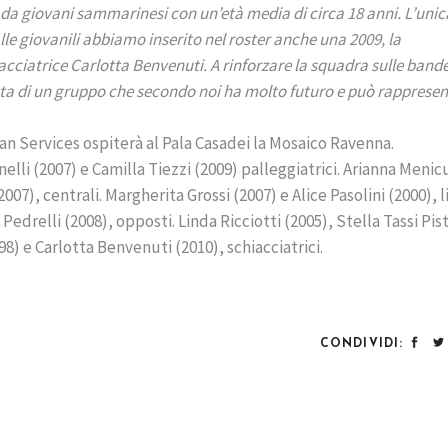
 da giovani sammarinesi con un’età media di circa 18 anni. L’unic
lle giovanili abbiamo inserito nel roster anche una 2009, la
iacciatrice Carlotta Benvenuti. A rinforzare la squadra sulle bande
ratta di un gruppo che secondo noi ha molto futuro e può rapprese
an Services ospiterà al Pala Casadei la Mosaico Ravenna.
elli (2007) e Camilla Tiezzi (2009) palleggiatrici. Arianna Menic
007), centrali. Margherita Grossi (2007) e Alice Pasolini (2000), li
Pedrelli (2008), opposti. Linda Ricciotti (2005), Stella Tassi Pist
98) e Carlotta Benvenuti (2010), schiacciatrici.
CONDIVIDI: