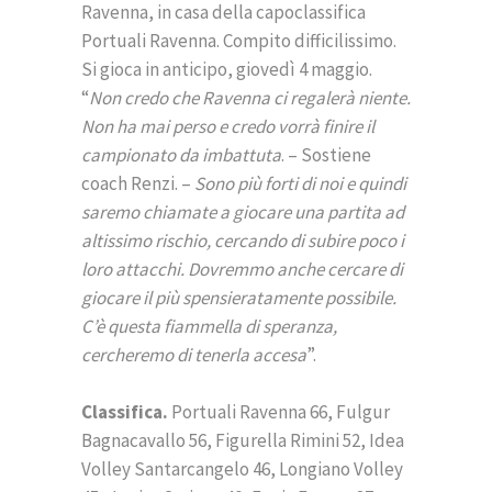
Ravenna, in casa della capoclassifica
Portuali Ravenna. Compito difficilissimo.
Si gioca in anticipo, giovedì 4 maggio.
“
Non credo che Ravenna ci regalerà niente.
Non ha mai perso e credo vorrà finire il
campionato da imbattuta
. – Sostiene
coach Renzi. –
Sono più forti di noi e quindi
saremo chiamate a giocare una partita ad
altissimo rischio, cercando di subire poco i
loro attacchi. Dovremmo anche cercare di
giocare il più spensieratamente possibile.
C’è questa fiammella di speranza,
cercheremo di tenerla accesa
”.
Classifica.
Portuali Ravenna 66, Fulgur
Bagnacavallo 56, Figurella Rimini 52, Idea
Volley Santarcangelo 46, Longiano Volley