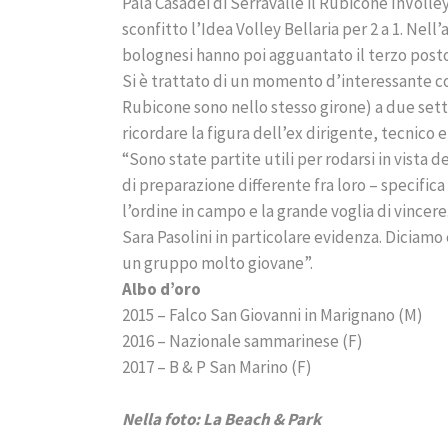
Pala Casadei di Serravalle il Rubicone InVolley
sconfitto l’Idea Volley Bellaria per 2 a 1. Nell’
bolognesi hanno poi agguantato il terzo posto s
Si è trattato di un momento d’interessante conf
Rubicone sono nello stesso girone) a due sett
ricordare la figura dell’ex dirigente, tecnico 
“Sono state partite utili per rodarsi in vista
di preparazione differente fra loro – specific
l’ordine in campo e la grande voglia di vincer
Sara Pasolini in particolare evidenza. Diciam
un gruppo molto giovane”.
Albo d’oro
2015 – Falco San Giovanni in Marignano (M)
2016 – Nazionale sammarinese (F)
2017 – B & P San Marino (F)
Nella foto: La Beach & Park