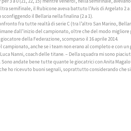
 per 3 a 0 (21, 22, 15) mentre venerdì, nella semifinale, avevano
altra semifinale, il Rubicone aveva battuto l’Avis di Argelato 2 a 
configgendo il Bellaria nella finalina (2 a 1).
ronto fra tutte realtà di serie C (tra l’altro San Marino, Bellar
imane dall’inizio del campionato, oltre che del modo migliore
e giocatore della Federazione, scomparso il 16 aprile 2014.
 del campionato, anche se i team non erano al completo e con un
a Luca Nanni, coach delle titane. – Della squadra mi sono piaciut
e. Sono andate bene tutte quante le giocatrici con Anita Magalot
o che ho ricevuto buoni segnali, soprattutto considerando che 