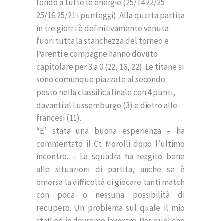
fondo a tutte le energie (25/14 22/25
25/16 25/21 i punteggi). Alla quarta partita
in tre giorni è definitivamente venuta
fuori tutta la stanchezza del torneo e
Parenti e compagne hanno dovuto
capitolare per 3 a 0 (22, 16, 22). Le titane si
sono comunque piazzate al secondo
posto nella classifica finale con 4 punti,
davanti al Lussemburgo (3) e dietro alle
francesi (11).
“E’ stata una buona esperienza – ha
commentato il Ct Morolli dopo l’ultimo
incontro. – La squadra ha reagito bene
alle situazioni di partita, anche se è
emersa la difficoltà di giocare tanti match
con poca o nessuna possibilità di
recupero. Un problema sul quale il mio
staff ed io dovremo lavorare. Per quel che