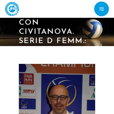
01/12/21 – SERIE B
MASCH.: SABATO
CON
CIVITANOVA.
SERIE D FEMM.:
LE TITANE A
FORLIMPOPOLI