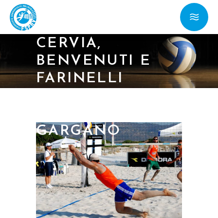
VOLLEY:
ELIMINATI A
CERVIA,
BENVENUTI E
FARINELLI
GIOCHERANNO
A VICO DEL
GARGANO