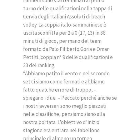
Farinelli sono stati eliminati al primo
turno delle qualificazioni nella tappa di
Cervia degli Italiani Assoluti di beach
volley. La coppia italo-sammarinese è
uscita sconfitta per 2 a 0 (17, 13) in 36
minuti di gioco, per mano del team
formato da Palo Filiberto Goria e Omar
Pettiti, coppia n° 9 delle qualificazioni e
33 del ranking.
“Abbiamo patito il vento e nel secondo
set ci siamo come fermati e abbiamo
fatto qualche errore di troppo, –
spiegano i due. – Peccato perché anche se
i nostri avversari sono meglio piazzati
nelle classifiche, pensiamo siano alla
nostra portata. L’obiettivo d’inizio
stagione era entrare nel tabellone
principale di almeno un torneo