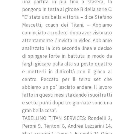
una partita in più fino a stasera, la
pongono in testa al girone B della serie C.
“E’ stata una bella vittoria. – dice Stefano
Mascetti, coach dei Titani. – Abbiamo
cominciato a crederci dopo aver visionato
attentamente l’Invicta in video. Abbiamo
analizzato la loro seconda linea e deciso
di spingere forte in battuta in modo da
fargli giocare palla alta su posto quattro
e metterli in difficoltà con il gioco al
centro. Peccato per il terzo set che
abbiamo un po’ lasciato andare. Il lavoro
fatto in questi mesi sta dando i suoi frutti
e sette punti dopo tre giornate sono una
gran bella cosa”.
TABELLINO TITAN SERVICES: Rondelli 2,
Peroni 9, Tentoni 8, Andrea Lazzarini 14,
Elia Lazzarini 1, Togni 1, Farinelli 24, Oliva