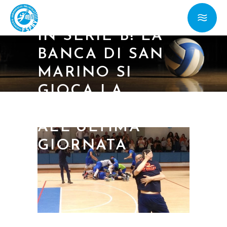
SERVICES SALE
IN SERIE B! LA
BANCA DI SAN
MARINO SI
GIOCA LA
SALVEZZA
ALL’ULTIMA
GIORNATA