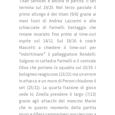
Titan Services è ancora in partita. Il set
termina sul 19/25. Nel terzo parziale il
primo allungo è dei titani (9/6) grazie ai
mani fuori di Andrea Lazzarini e alle
schiacciate di Farinelli. Vantaggio che
rimane invariato fino primo al time-out
ospite sul 14/11. Sul 18/16 è coach
Mascetti a chiedere il time-out per
“indottrinare” il palleggiatore Rondelli.
Salgono in cattedra Farinelli e il centrale
Oliva che portano la squadra sul 23/19. I
bolognesi reagiscono (23/21) ma un errore
in attacco e un muro di Peroni chiudono il
set (25/21). La quarta frazione di gioco
vede lo Zinella prendere il largo (7/13)
grazie agli attacchi del mancino Marini
che in questo momento della partita
muro e difesa sammarinesi non riescono a