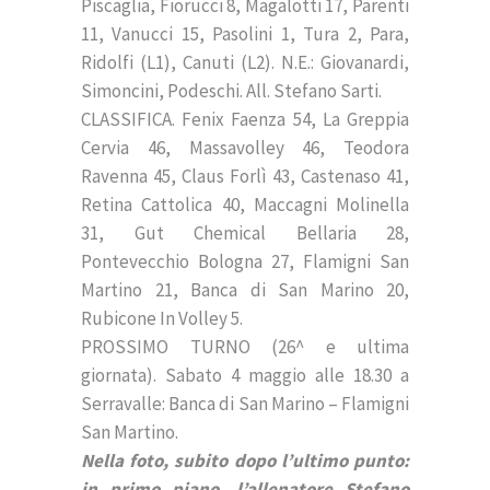
Piscaglia, Fiorucci 8, Magalotti 17, Parenti
11, Vanucci 15, Pasolini 1, Tura 2, Para,
Ridolfi (L1), Canuti (L2). N.E.: Giovanardi,
Simoncini, Podeschi. All. Stefano Sarti.
CLASSIFICA. Fenix Faenza 54, La Greppia
Cervia 46, Massavolley 46, Teodora
Ravenna 45, Claus Forlì 43, Castenaso 41,
Retina Cattolica 40, Maccagni Molinella
31, Gut Chemical Bellaria 28,
Pontevecchio Bologna 27, Flamigni San
Martino 21, Banca di San Marino 20,
Rubicone In Volley 5.
PROSSIMO TURNO (26^ e ultima
giornata). Sabato 4 maggio alle 18.30 a
Serravalle: Banca di San Marino – Flamigni
San Martino.
Nella foto, subito dopo l’ultimo punto:
in primo piano, l’allenatore Stefano