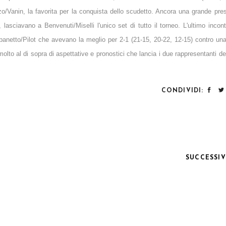
zzo/Vanin, la favorita per la conquista dello scudetto. Ancora una grande pre
, lasciavano a Benvenuti/Miselli l'unico set di tutto il torneo. L'ultimo incont
Urbanetto/Pilot che avevano la meglio per 2-1 (21-15, 20-22, 12-15) contro un
to al di sopra di aspettative e pronostici che lancia i due rappresentanti del
CONDIVIDI:
SUCCESSI