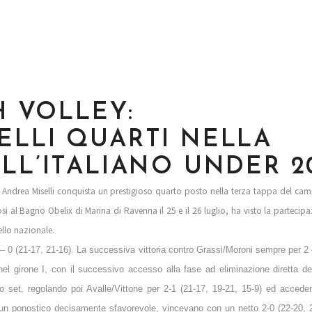
H VOLLEY:
ELLI QUARTI NELLA
LL’ITALIANO UNDER 2
 Andrea Miselli conquista un prestigioso quarto posto nella terza tappa del ca
si al Bagno Obelix di Marina di Ravenna il 25 e il 26 luglio, ha visto la partecip
vello nazionale.
2 – 0 (21-17, 21-16). La successiva vittoria contro Grassi/Moroni sempre per 2 
l girone I, con il successivo accesso alla fase ad eliminazione diretta de
o set, regolando poi Avalle/Vittone per 2-1 (21-17, 19-21, 15-9) ed accede
 un ponostico decisamente sfavorevole, vincevano con un netto 2-0 (22-20, 