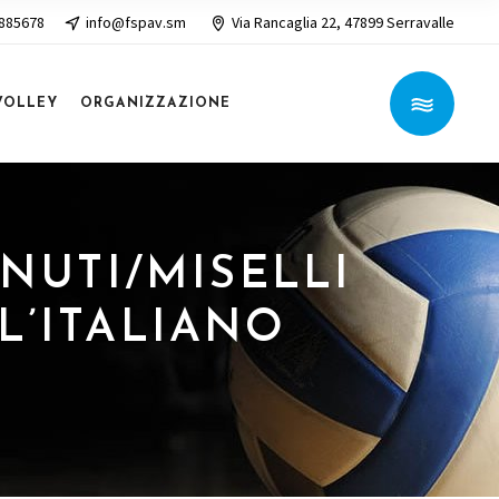
 885678
info@fspav.sm
Via Rancaglia 22, 47899 Serravalle
VOLLEY
ORGANIZZAZIONE
ENUTI/MISELLI
L’ITALIANO