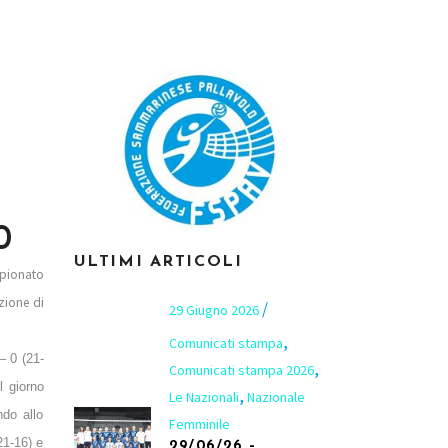
0
ULTIMI ARTICOLI
mpionato
azione di
29 Giugno 2026
,
Comunicati stampa
– 0 (21-
,
Comunicati stampa 2026
l giorno
,
Le Nazionali
Nazionale
ndo allo
Femminile
21-16) e
29/06/26 –