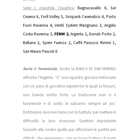
Serie C maschile. Classifica
:
Bagnacavallo 6, Sar
Cesena 6, Forlì Volley 5, Siropack Cesenatico 4, Porto
Fuori Ravenna 4, Ventil System Marignano 3, Angelo
Costa Ravenna 3,
FEMM 2,
Argenta 2, Donati Porto 2,
Bellaria 2, Spem Faenza 2, Caffè Pascucci Rimini 1,
San Mauro Pascoli 0.
Serie C femminile.
Anche la BANCA DI SAN MARINO
affronta l’Argenta. “E’ una squadra giovane rinforzata
con un paio di giocatrici esperte tra le quali la Ravani,
una banda molto forte. La tradizione non ci è
favorevole e di solito le subiamo sempre un po’.
Dobbiamo lavorare bene con la battuta per mettere in
difficoltà la loro ricezione. Sarebbe importante
lasciarle alle nostre spalle per affrontare le partite più
difficili, che arriveranno, con un buon bottino di punti