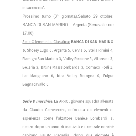
in saccoccia”.
Prossimo turno (3^ giornata)
.Sabato 29 ottobre:
BANCA DI SAN MARINO – Argenta (Serravalle ore
17.00).
Serie C femminile. Classifica:
BANCA DI SAN MARINO
6,
Shoesy Lugo 6, Argenta 5, Cervia 5, Stella Rimini 4,
Flamigni San Martino 3, Volley
Riccione 3, Alfonsine 3,
Bellaria 3, Bitline Massalombarda 3, Comaco Forlì 1,
Lar Marignano 0, Idea Volley Bologna 0, Fulgur
Bagnacavallo 0.
Serie D maschile
. La ARKO, giovane squadra allenata
da Claudio Carnesecchi, rinforzata da elementi di
esperienza come l’alzatore Daniele Lombardi al
rientro dopo un anno di inattività e il centrale nonché
capitano Fausto Piscaglia, dopo due giornate è