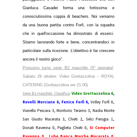
Gianluca Casadei forma una fortissima e
conosciutissima coppia di beachers. Noi veniamo
da una buona partita contro Forlì, con la squadra
che in quell'occasione ha dimostrato di esserci.
Stiamo lavorando forte e bene, concentrandoci in
particolare sulla ricezione. L'obiettivo è far crescere
ancora il nostro gioco".
Prossimo turno serie B2 maschile (3^ giornata)
.
Sabato 29 ottobre: Videx Grottazzolina – ROYAL
CATERING (Grottazzolina ore 21.00).
Serie B2 maschile. Classifica
:
Videx Grottazzolina 6
,
Rovelli Morciano 6,
Fenice Forlì 6,
Volley Forlì 6,
Vianello Pescara 3, Montorio Teramo 3, Nadia Monte
San Giusto Macerata 3, Chieti 2, Selci Perugia 1,
Donati Ravenna 0, Paglieta Chieti 0,
Si Computer
Ravenna 0,
Lube Banca Marche Macerata 0,