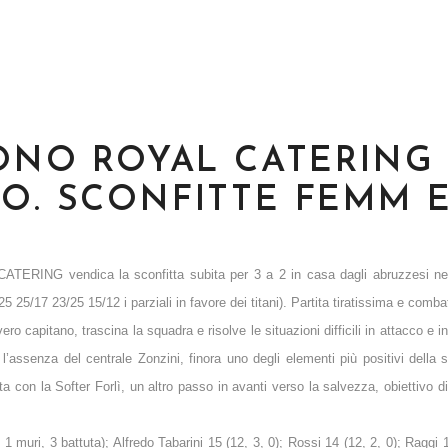
CONO ROYAL CATERING
NO. SCONFITTE FEMM 
ATERING vendica la sconfitta subita per 3 a 2 in casa dagli abruzzesi ne
 25/17 23/25 15/12 i parziali in favore dei titani). Partita tiratissima e comba
 capitano, trascina la squadra e risolve le situazioni difficili in attacco e in
ssenza del centrale Zonzini, finora uno degli elementi più positivi della 
ta con la Softer Forlì, un altro passo in avanti verso la salvezza, obiettivo d
i, 3 battuta); Alfredo Tabarini 15 (12, 3, 0); Rossi 14 (12, 2, 0); Raggi 1