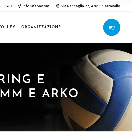
 885678
info@fspav.sm
Via Rancaglia 22, 47899 Serravalle
VOLLEY
ORGANIZZAZIONE
RING E
EMM E ARKO