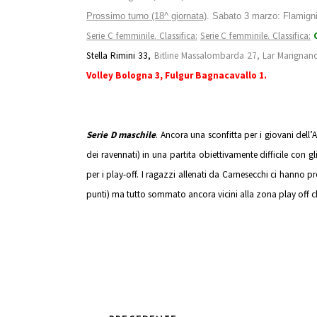
Prossimo turno (18^ giornata)
. Sabato 3 marzo: Flamig
Serie C femminile. Classifica:
Serie C femminile. Classifica:
Stella Rimini 33,
Bitline Massalombarda 27, Lar Marignano
Volley Bologna 3, Fulgur Bagnacavallo 1.
Serie D maschile
. Ancora una sconfitta per i giovani dell
dei ravennati) in una partita obiettivamente difficile con gl
per i play-off. I ragazzi allenati da Carnesecchi ci hanno 
punti) ma tutto sommato ancora vicini alla zona play off ch