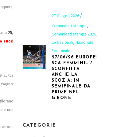
agnani,
27 Giugno 2026
,
Comunicati stampa
aria 25,
,
Comunicati stampa 2026
o Fuori
,
Le Nazionali
Nazionale
Femminile
27/06/26 EUROPEI
SCA FEMMINILI/
SCONFITTA
ANCHE LA
19 25/13
SCOZIA: IN
a Wagner
SEMIFINALE DA
PRIME NEL
GIRONE
gliorano
lare una
CATEGORIE
Scarponi