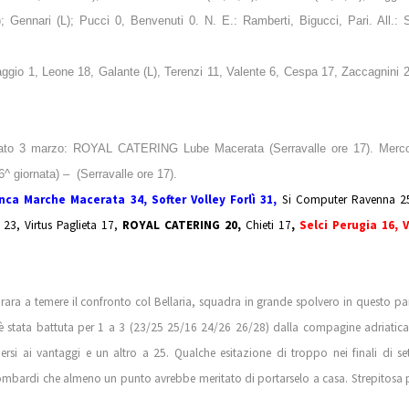
); Gennari (L); Pucci 0, Benvenuti 0. N. E.: Ramberti, Bigucci, Pari. All.: 
io 1, Leone 18, Galante (L), Terenzi 11, Valente 6, Cespa 17, Zaccagnini 2
ato 3 marzo: ROYAL CATERING Lube Macerata (Serravalle ore 17). Merco
^ giornata) –
(Serravalle ore 17).
nca Marche Macerata 34,
Softer Volley Forlì 31,
Si Computer Ravenna 25
23, Virtus Paglieta 17,
ROYAL CATERING 20,
Chieti 17
,
Selci Perugia 16, V
ra a temere il confronto col Bellaria, squadra in grande spolvero in questo par
tata battuta per 1 a 3 (23/25 25/16 24/26 26/28) dalla compagine adriatica.
rsi ai vantaggi e un altro a 25. Qualche esitazione di troppo nei finali di s
 Lombardi che almeno un punto avrebbe meritato di portarselo a casa. Strepitosa 