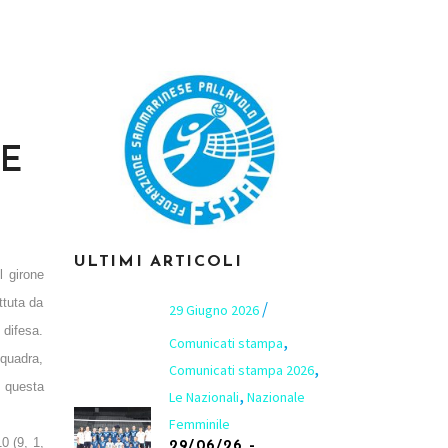
 E
E
ULTIMI ARTICOLI
l girone
ttuta da
29 Giugno 2026
 difesa.
,
Comunicati stampa
squadra,
,
Comunicati stampa 2026
i questa
,
Le Nazionali
Nazionale
Femminile
0 (9, 1,
29/06/26 –