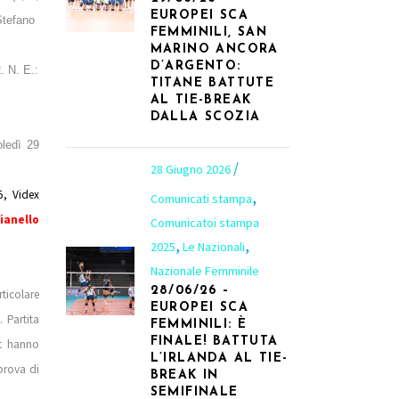
EUROPEI SCA
Stefano
FEMMINILI, SAN
MARINO ANCORA
D’ARGENTO:
. N. E.:
TITANE BATTUTE
AL TIE-BREAK
DALLA SCOZIA
ledì 29
28 Giugno 2026
, Videx
,
Comunicati stampa
ianello
Comunicatoi stampa
,
,
2025
Le Nazionali
Nazionale Femminile
28/06/26 –
ticolare
EUROPEI SCA
 Partita
FEMMINILI: È
FINALE! BATTUTA
et hanno
L’IRLANDA AL TIE-
prova di
BREAK IN
SEMIFINALE