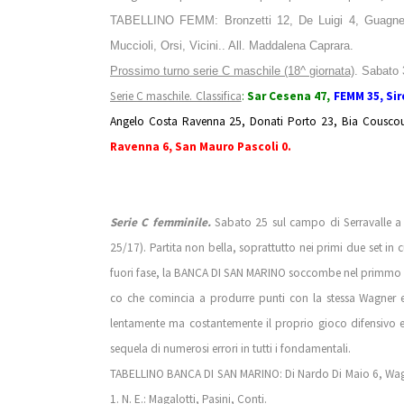
TABELLINO FEMM: Bronzetti 12, De Luigi 4, Guagnelli 
Muccioli, Orsi, Vicini.. All. Maddalena Caprara.
Prossimo turno serie C maschile (18^ giornata)
. Sabato
Serie C maschile. Classifica
:
Sar Cesena 47,
FEMM 35, Sir
Angelo Costa Ravenna 25, Donati Porto 23, Bia Couscous
Ravenna 6, San Mauro Pascoli 0.
Serie C femminile.
Sabato 25 sul campo di Serravalle a
25/17). Partita non bella, soprattutto nei primi due set in
fuori fase, la BANCA DI SAN MARINO soccombe nel primmo set
co che comincia a produrre punti con la stessa Wagner e P
lentamente ma costantemente il proprio gioco difensivo e 
sequela di numerosi errori in tutti i fondamentali.
TABELLINO BANCA DI SAN MARINO: Di Nardo Di Maio 6, Wagner
1. N. E.: Magalotti, Pasini, Conti.