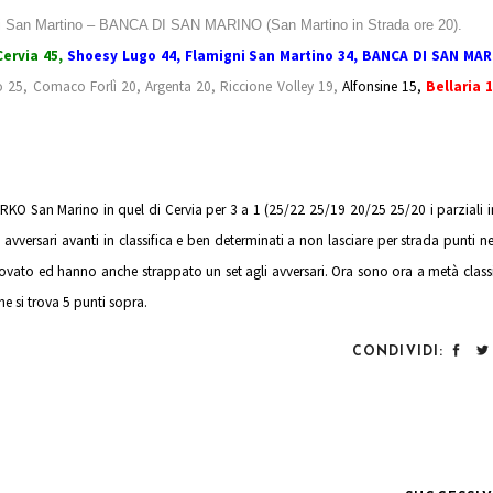
ni San Martino – BANCA DI SAN MARINO (San Martino in Strada ore 20).
Cervia 45,
Shoesy Lugo 44, Flamigni San Martino 34, BANCA DI SAN MAR
 25, Comaco Forlì 20, Argenta 20, Riccione Volley 19,
Alfonsine 15,
Bellaria 1
’ARKO San Marino in quel di Cervia per 3 a 1 (25/22 25/19 20/25 25/20 i parziali i
i avversari avanti in classifica e ben determinati a non lasciare per strada punti ne
provato ed hanno anche strappato un set agli avversari. Ora sono ora a metà classi
e si trova 5 punti sopra.
CONDIVIDI: