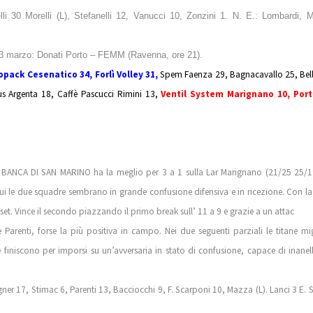
30 Morelli (L), Stefanelli 12, Vanucci 10, Zonzini 1. N. E.: Lombardi, M
 3 marzo: Donati Porto – FEMM (Ravenna, ore 21).
opack Cesenatico 34, Forlì Volley 31,
Spem Faenza 29,
Bagnacavallo 25, Bell
 Argenta 18, Caffè Pascucci Rimini 13,
Ventil System Marignano 10,
Port
 BANCA DI SAN MARINO ha la meglio per 3 a 1 sulla Lar Marignano (21/25 25/
 cui le due squadre sembrano in grande confusione difensiva e in ricezione. Con l
. Vince il secondo piazzando il primo break sull’ 11 a 9 e grazie a un attac
arenti, forse la più positiva in campo. Nei due seguenti parziali le titane mi
finiscono per imporsi su un’avversaria in stato di confusione, capace di inanel
 17, Stimac 6, Parenti 13, Bacciocchi 9, F. Scarponi 10, Mazza (L). Lanci 3 E. 