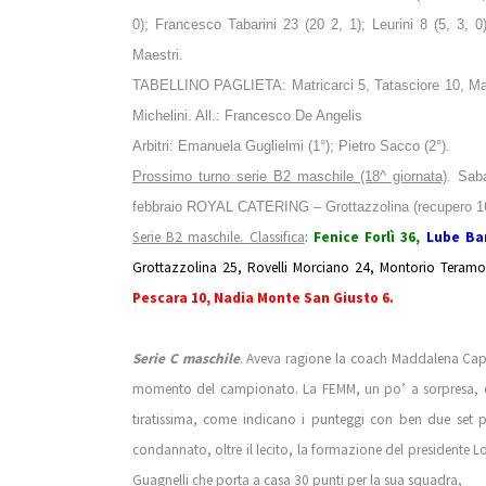
0); Francesco Tabarini 23 (20 2, 1); Leurini 8 (5, 3, 0
Maestri.
TABELLINO PAGLIETA: Matricarci 5, Tatasciore 10, Magg
Michelini. All.: Francesco De Angelis
Arbitri: Emanuela Guglielmi (1°); Pietro Sacco (2°).
Prossimo turno serie B2 maschile (18^ giornata)
. Sab
febbraio ROYAL CATERING – Grottazzolina (recupero 16
Serie B2 maschile. Classifica
:
Fenice Forlì 36,
Lube Ba
Grottazzolina 25, Rovelli Morciano 24, Montorio Teramo 
Pescara 10, Nadia Monte San Giusto 6.
Serie C maschile
. Aveva ragione la coach Maddalena Capra
momento del campionato. La FEMM, un po’ a sorpresa, è s
tiratissima, come indicano i punteggi con ben due set pe
condannato, oltre il lecito, la formazione del presidente
Guagnelli che porta a casa 30 punti per la sua squadra,