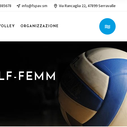
 885678
info@fspav.sm
Via Rancaglia 22, 47899 Serravalle
VOLLEY
ORGANIZZAZIONE
ULF-FEMM