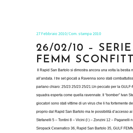
27 Febbraio 2010
Com. stampa 2010
26/02/10 – SERI
FEMM SCONFITT
Il Rapid San Bartolo si dimostra ancora una volta la bestia 
all’andata. I tre set giocati a Ravenna sono stati combattutiss
parlano chiaro
: 25/23 25/23 25/21.
Un peccato per la GULF-FE
squadra esperta come quella ravennate. Il “bomber” Ivan Stefan
giocatori sono stati vittime di un virus che li ha fortemente d
proprio dal Rapid San Bartolo ma le possibilità d’accesso ai 
Stefanelli 5 – Tontini 8 – Vicini (l ) – Zonzini 12 – Paganelli n
Siropack Cesenatico 36, Rapid San Bartolo 35, GULF FEMM 33