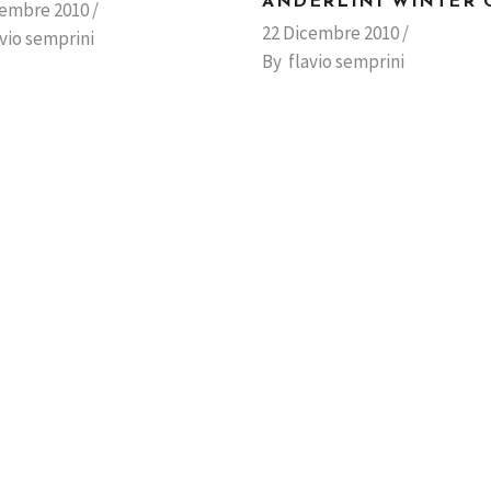
ANDERLINI WINTER 
cembre 2010
22 Dicembre 2010
avio semprini
By
flavio semprini