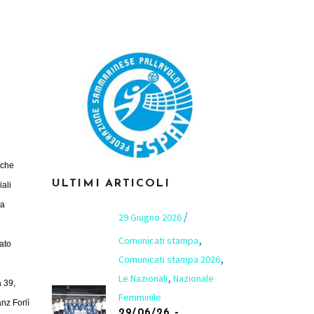
nche
ULTIMI ARTICOLI
iali
na
29 Giugno 2026
,
Comunicati stampa
rato
,
Comunicati stampa 2026
,
Le Nazionali
Nazionale
 39,
Femminile
nz Forlì
29/06/26 –