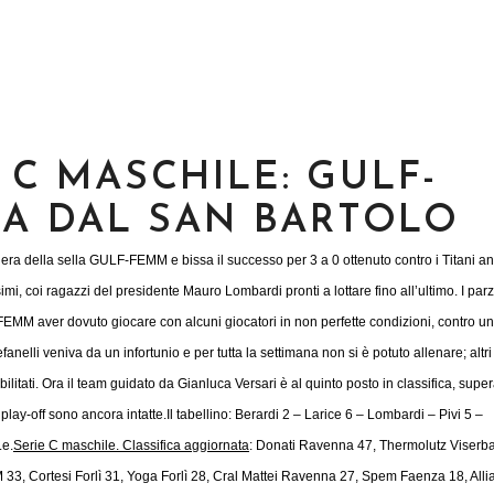
E C MASCHILE: GULF-
A DAL SAN BARTOLO
nera della sella GULF-FEMM e bissa il successo per 3 a 0 ottenuto contro i Titani a
imi, coi ragazzi del presidente Mauro Lombardi pronti a lottare fino all’ultimo. I parz
MM aver dovuto giocare con alcuni giocatori in non perfette condizioni, contro u
elli veniva da un infortunio e per tutta la settimana non si è potuto allenare; altri
ebilitati. Ora il team guidato da Gianluca Versari è al quinto posto in classifica, supe
play-off sono ancora intatte.
Il tabellino: Berardi 2 – Larice 6 – Lombardi – Pivi 5 –
.e.
Serie C maschile. Classifica aggiornata
: Donati Ravenna 47, Thermolutz Viserba
, Cortesi Forlì 31, Yoga Forlì 28, Cral Mattei Ravenna 27, Spem Faenza 18, Allia