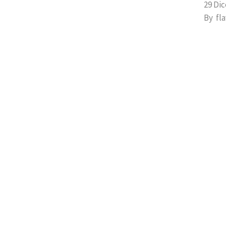
29 Di
By
fl