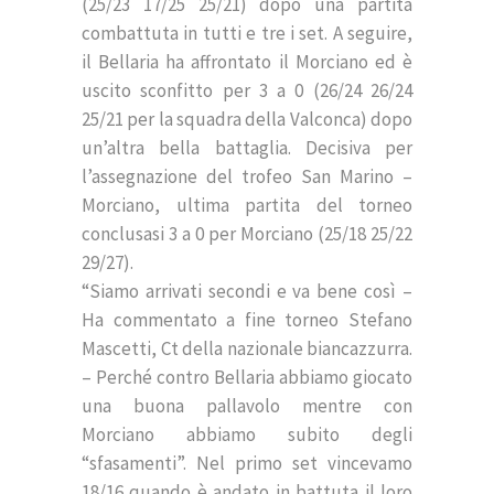
(25/23 17/25 25/21) dopo una partita
combattuta in tutti e tre i set. A seguire,
il Bellaria ha affrontato il Morciano ed è
uscito sconfitto per 3 a 0 (26/24 26/24
25/21 per la squadra della Valconca) dopo
un’altra bella battaglia. Decisiva per
l’assegnazione del trofeo San Marino –
Morciano, ultima partita del torneo
conclusasi 3 a 0 per Morciano (25/18 25/22
29/27).
“Siamo arrivati secondi e va bene così –
Ha commentato a fine torneo Stefano
Mascetti, Ct della nazionale biancazzurra.
– Perché contro Bellaria abbiamo giocato
una buona pallavolo mentre con
Morciano abbiamo subito degli
“sfasamenti”. Nel primo set vincevamo
18/16 quando è andato in battuta il loro