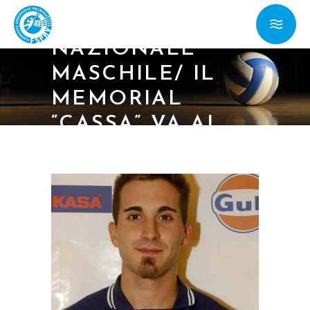
23/12/18 –
NAZIONALE
MASCHILE/ IL
MEMORIAL
“CASSA” VA AL
MORCIANO