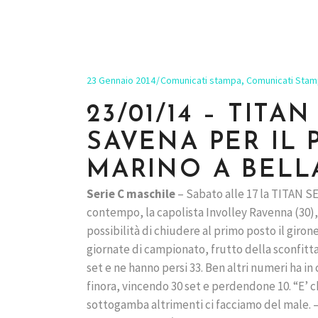
23 Gennaio 2014
Comunicati stampa
,
Comunicati Stam
23/01/14 – TIT
SAVENA PER IL 
MARINO A BELL
Serie C maschile
– Sabato alle 17 la TITAN SER
contempo, la capolista Involley Ravenna (30), so
possibilità di chiudere al primo posto il giron
giornate di campionato, frutto della sconfitta 
set e ne hanno persi 33. Ben altri numeri ha i
finora, vincendo 30 set e perdendone 10. “E’
sottogamba altrimenti ci facciamo del male. –