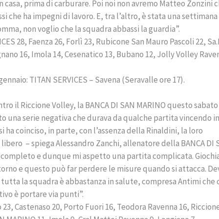
in casa, prima di carburare. Poi noi non avremo Matteo Zonzini c
i che ha impegni di lavoro. E, tra l’altro, è stata una settimana
omma, non voglio che la squadra abbassi la guardia”.
CES 28, Faenza 26, Forlì 23, Rubicone San Mauro Pascoli 22, Sa
ano 16, Imola 14, Cesenatico 13, Bubano 12, Jolly Volley Rave
ennaio: TITAN SERVICES – Savena (Seravalle ore 17).
ontro il Riccione Volley, la BANCA DI SAN MARINO questo sabato 
tto una serie negativa che durava da qualche partita vincendo i
si ha coinciso, in parte, con l’assenza della Rinaldini, la loro
ro libero – spiega Alessandro Zanchi, allenatore della BANCA DI
l completo e dunque mi aspetto una partita complicata. Giochi
torno e questo può far perdere le misure quando si attacca. De
e tutta la squadra è abbastanza in salute, compresa Antimi che 
tivo è portare via punti”.
go 23, Castenaso 20, Porto Fuori 16, Teodora Ravenna 16, Riccion