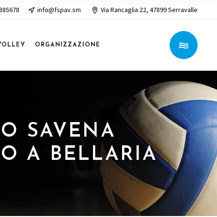
 885678
info@fspav.sm
Via Rancaglia 22, 47899 Serravalle
VOLLEY
ORGANIZZAZIONE
TRO SAVENA
NO A BELLARIA