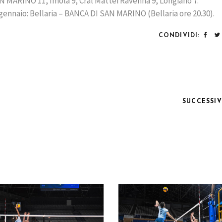
AN MARINO 11, Imola 9, Cral Mattei Ravenna 9, Longiano 7.
nnaio: Bellaria – BANCA DI SAN MARINO (Bellaria ore 20.30).
CONDIVIDI:
SUCCESSI