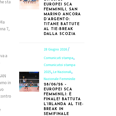
he sta
EUROPEI SCA
FEMMINILI, SAN
MARINO ANCORA
D’ARGENTO:
.Ma
TITANE BATTUTE
nna 7,
AL TIE-BREAK
DALLA SCOZIA
28 Giugno 2026
va a
,
Comunicati stampa
n
Comunicatoi stampa
,
,
2025
Le Nazionali
 SAN
Nazionale Femminile
amo in
28/06/26 –
vo
EUROPEI SCA
FEMMINILI: È
contro
FINALE! BATTUTA
L’IRLANDA AL TIE-
e
BREAK IN
SEMIFINALE