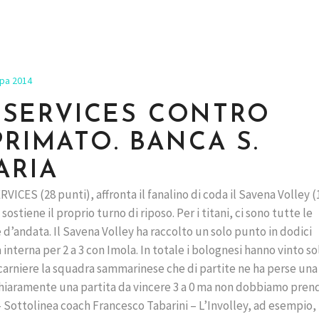
pa 2014
AN SERVICES CONTRO
PRIMATO. BANCA S.
ARIA
VICES (28 punti), affronta il fanalino di coda il Savena Volley (
stiene il proprio turno di riposo. Per i titani, ci sono tutte le
e d’andata. Il Savena Volley ha raccolto un solo punto in dodici
interna per 2 a 3 con Imola. In totale i bolognesi hanno vinto so
n carniere la squadra sammarinese che di partite ne ha perse una
 chiaramente una partita da vincere 3 a 0 ma non dobbiamo pren
 Sottolinea coach Francesco Tabarini – L’Involley, ad esempio,