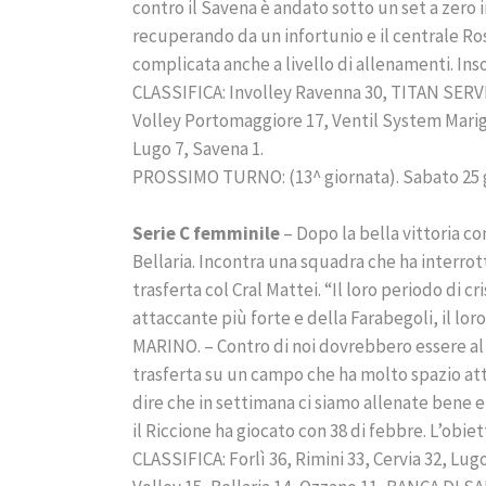
contro il Savena è andato sotto un set a zero 
recuperando da un infortunio e il centrale Ross
complicata anche a livello di allenamenti. Ins
CLASSIFICA: Involley Ravenna 30, TITAN SERVI
Volley Portomaggiore 17, Ventil System Marign
Lugo 7, Savena 1.
PROSSIMO TURNO: (13^ giornata). Sabato 25 g
Serie C femminile
– Dopo la bella vittoria c
Bellaria. Incontra una squadra che ha interro
trasferta col Cral Mattei. “Il loro periodo di cri
attaccante più forte e della Farabegoli, il lo
MARINO. – Contro di noi dovrebbero essere a
trasferta su un campo che ha molto spazio at
dire che in settimana ci siamo allenate bene 
il Riccione ha giocato con 38 di febbre. L’obiet
CLASSIFICA: Forlì 36, Rimini 33, Cervia 32, Lu