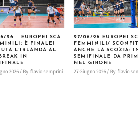
06/26 – EUROPEI SCA
27/06/26 EUROPEI S
MINILI: È FINALE!
FEMMINILI/ SCONFI
TUTA L’IRLANDA AL
ANCHE LA SCOZIA: I
-BREAK IN
SEMIFINALE DA PRI
IFINALE
NEL GIRONE
ugno 2026
By
flavio semprini
27 Giugno 2026
By
flavio se