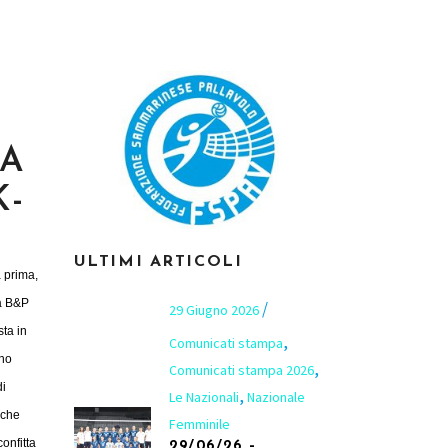
NA
K-
ULTIMI ARTICOLI
 prima,
la B&P
29 Giugno 2026
sta in
,
Comunicati stampa
rno
,
Comunicati stampa 2026
di
,
Le Nazionali
Nazionale
 che
Femminile
confitta
29/06/26 –