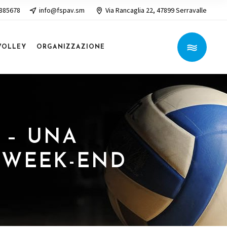
 885678
info@fspav.sm
Via Rancaglia 22, 47899 Serravalle
VOLLEY
ORGANIZZAZIONE
E – UNA
L WEEK-END