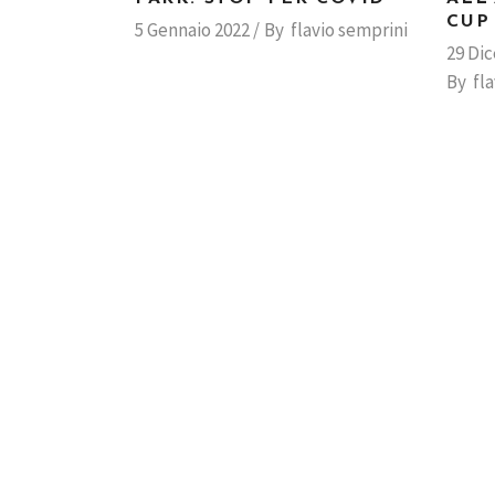
CUP
5 Gennaio 2022
By
flavio semprini
29 Di
By
fl