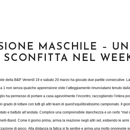
VISIONE MASCHILE – U
A SCONFITTA NEL WEE
le della B&P. Venerdì 19 e sabato 20 marzo ha giocato due partite consecutive. La
r 3 a 1 non senza qualche apprensione visto l’atteggiamento rinunciatario tenuto dal
glio ha permesso di portare a casa agevolmente l’incontro, raccogliendo l’intera po
grado di lottare con tutti gli altri team di quest’equilibratissimo campionato.
Il gio
ontato e battuto all’andata. Complice una comprensibile stanchezza e un certo “mal 
nelli-Band. Come il giorno prima, arriva la reazione negli altri set, esibendo le armi
zzazione di gioco.
Alla distanza la fatica si fa sentire e arriva una molto onorevole s