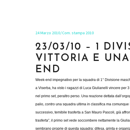
24 Marzo 2010
Com. stampa 2010
23/03/10 – 1 DI
VITTORIA E UN
END
Week-end impegnativo per la squadra di 1° Divisione maschi
a Viserba, ha visto i ragazzi di Luca Giulianelli vincere pe
nel primo set, peraltro perso. Una reazione dettata dall’orgo
palio, contro una squadra ultima in classifica ma comunque in 
successivo, temibile trasferta a San Mauro Pascoli, già affr
trasferta”, il primo set vede soccombere nettamente la Giulia
sembrano proprie di questa squadra: difesa, grinta e organi