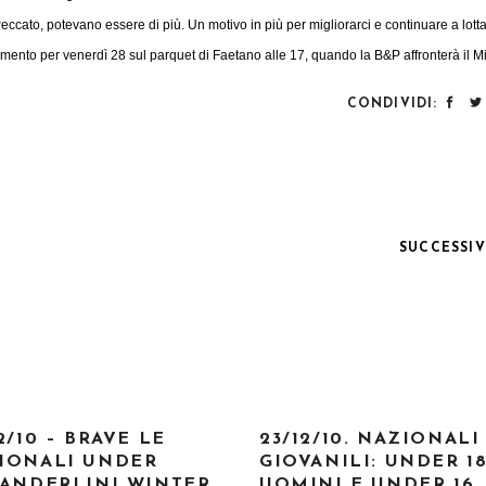
ccato, potevano essere di più. Un motivo in più per migliorarci e continuare a lott
ento per venerdì 28 sul parquet di Faetano alle 17, quando la B&P affronterà il M
CONDIVIDI:
SUCCESSI
2/10 – BRAVE LE
23/12/10. NAZIONALI
IONALI UNDER
GIOVANILI: UNDER 1
’ANDERLINI WINTER
UOMINI E UNDER 16