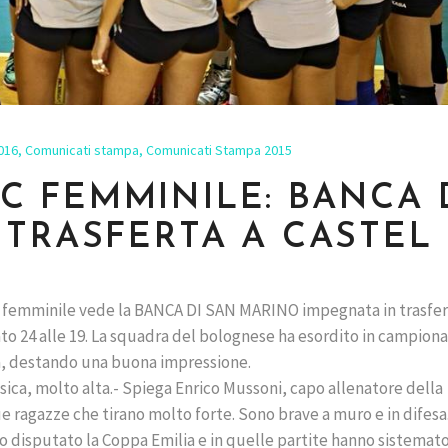
016
,
Comunicati stampa
,
Comunicati Stampa 2015
E C FEMMINILE: BANCA 
 TRASFERTA A CASTEL
 C femminile vede la BANCA DI SAN MARINO impegnata in trasfe
to 24 alle 19. La squadra del bolognese ha esordito in campion
ta, destando una buona impressione.
ica, molto alta.- Spiega Enrico Mussoni, capo allenatore della
agazze che tirano molto forte. Sono brave a muro e in difesa. 
o disputato la Coppa Emilia e in quelle partite hanno sistemat