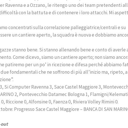
er Ravenna e a Ozzano, le ritengo uno dei team pretendenti all
difficoltà con la battuta e di contenere i loro attacchi. Mi aspet
amo concentrati sulla correlazione palleggiatrice/centrali e su
 essere un cantiere aperto, la squadra è nuova e dobbiamo anco
gazze stanno bene. Si stanno allenando bene e conto di averle a
omento. Come dicevo, siamo un cantiere aperto; non siamo ancor
he patiremo per un po’ in ricezione e difesa perché abbiamo fa
 due fondamentali che ne soffrono di più all’inizio ma, ripeto, a
zione”.
 3, Si Computer Ravenna 3, Sace Castel Maggiore 3, Montevecch
 MARINO 2, Pontevecchio Datamec Bologna 1, Flamigni/Kelemat
, Riccione 0, Alfonsine 0, Faenza 0, Riviera Volley Rimini 0.
ottobre: Progresso Sace Castel Maggiore – BANCA DI SAN MARI
-out