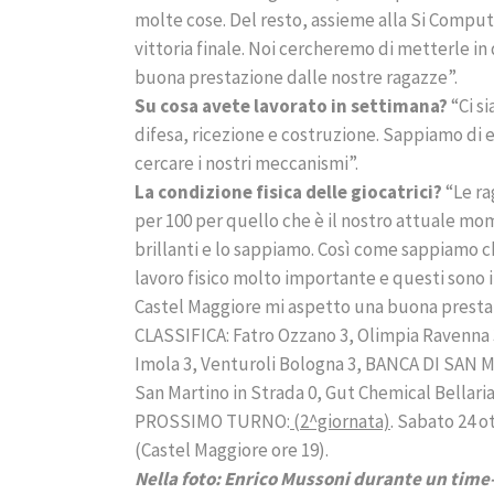
molte cose. Del resto, assieme alla Si Comput
vittoria finale. Noi cercheremo di metterle in 
buona prestazione dalle nostre ragazze”.
Su cosa avete lavorato in settimana?
“Ci si
difesa, ricezione e costruzione. Sappiamo di
cercare i nostri meccanismi”.
La condizione fisica delle giocatrici?
“Le ra
per 100 per quello che è il nostro attuale m
brillanti e lo sappiamo. Così come sappiamo c
lavoro fisico molto importante e questi sono i
Castel Maggiore mi aspetto una buona presta
CLASSIFICA: Fatro Ozzano 3, Olimpia Ravenna
Imola 3, Venturoli Bologna 3, BANCA DI SAN
San Martino in Strada 0, Gut Chemical Bellaria 0
PROSSIMO TURNO:
(2^giornata)
. Sabato 24 
(Castel Maggiore ore 19).
Nella foto: Enrico Mussoni durante un time