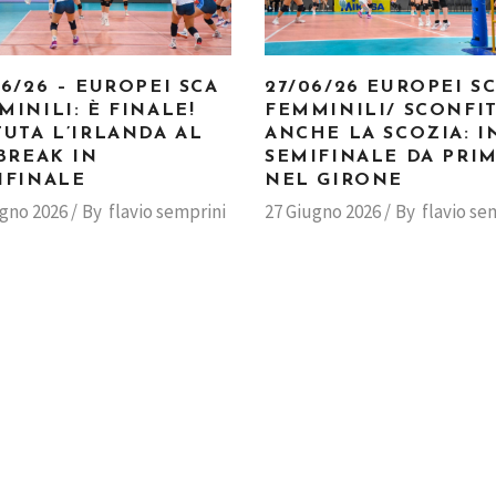
06/26 – EUROPEI SCA
27/06/26 EUROPEI S
MINILI: È FINALE!
FEMMINILI/ SCONFI
TUTA L’IRLANDA AL
ANCHE LA SCOZIA: I
-BREAK IN
SEMIFINALE DA PRI
IFINALE
NEL GIRONE
ugno 2026
By
flavio semprini
27 Giugno 2026
By
flavio se