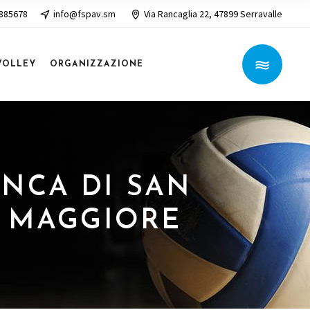
 885678
info@fspav.sm
Via Rancaglia 22, 47899 Serravalle
VOLLEY
ORGANIZZAZIONE
BANCA DI SAN
L MAGGIORE