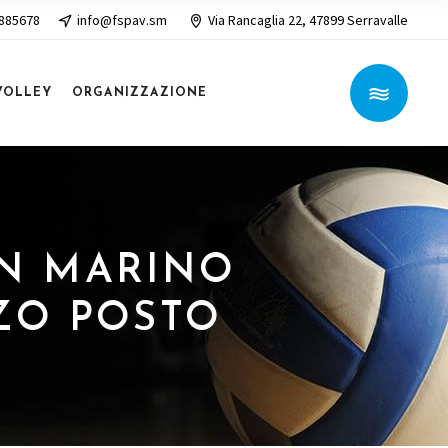
 885678
info@fspav.sm
Via Rancaglia 22, 47899 Serravalle
VOLLEY
ORGANIZZAZIONE
AN MARINO
ZO POSTO