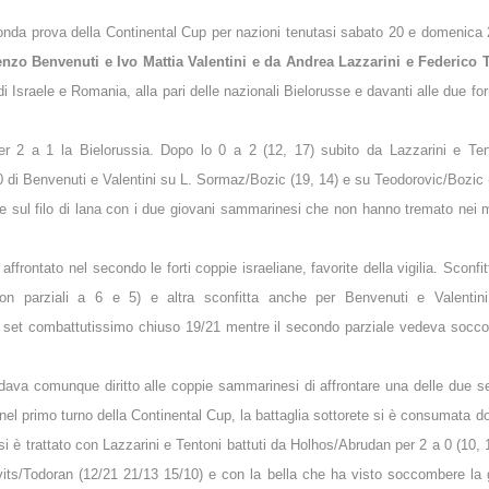
onda prova della Continental Cup per nazioni tenutasi sabato 20 e domenica 
nzo Benvenuti e Ivo Mattia Valentini e da Andrea Lazzarini e Federico 
di Israele e Romania, alla pari delle nazionali Bielorusse e davanti alle due fo
r 2 a 1 la Bielorussia. Dopo lo 0 a 2 (12, 17) subito da Lazzarini e Ten
 0 di Benvenuti e Valentini su L. Sormaz/Bozic (19, 14) e su Teodorovic/Bozic 
re sul filo di lana con i due giovani sammarinesi che non hanno tremato nei
ffrontato nel secondo le forti coppie israeliane, favorite della vigilia. Sconfit
n parziali a 6 e 5) e altra sconfitta anche per Benvenuti e Valentini
set combattutissimo chiuso 19/21 mentre il secondo parziale vedeva socco
, dava comunque diritto alle coppie sammarinesi di affrontare una delle due se
nel primo turno della Continental Cup, la battaglia sottorete si è consumata 
si è trattato con Lazzarini e Tentoni battuti da Holhos/Abrudan per 2 a 0 (10, 
ovits/Todoran (12/21 21/13 15/10) e con la bella che ha visto soccombere la