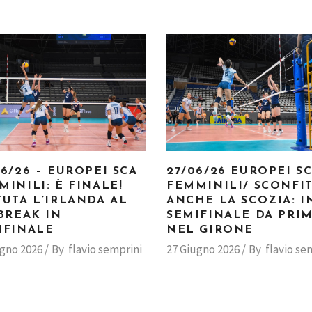
06/26 – EUROPEI SCA
27/06/26 EUROPEI S
MINILI: È FINALE!
FEMMINILI/ SCONFI
TUTA L’IRLANDA AL
ANCHE LA SCOZIA: I
-BREAK IN
SEMIFINALE DA PRI
IFINALE
NEL GIRONE
ugno 2026
By
flavio semprini
27 Giugno 2026
By
flavio se