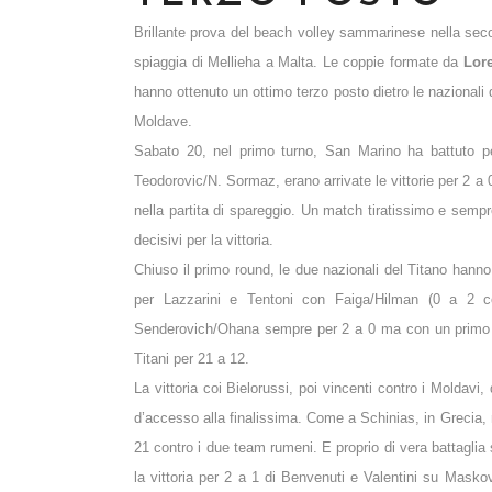
Brillante prova del beach volley sammarinese nella sec
spiaggia di Mellieha a Malta. Le coppie formate da
Lore
hanno ottenuto un ottimo terzo posto dietro le nazionali 
Moldave.
Sabato 20, nel primo turno, San Marino ha battuto pe
Teodorovic/N. Sormaz, erano arrivate le vittorie per 2 a
nella partita di spareggio. Un match tiratissimo e semp
decisivi per la vittoria.
Chiuso il primo round, le due nazionali del Titano hanno a
per Lazzarini e Tentoni con Faiga/Hilman (0 a 2 co
Senderovich/Ohana sempre per 2 a 0 ma con un primo 
Titani per 21 a 12.
La vittoria coi Bielorussi, poi vincenti contro i Moldavi
d’accesso alla finalissima. Come a Schinias, in Grecia, 
21 contro i due team rumeni. E proprio di vera battaglia 
la vittoria per 2 a 1 di Benvenuti e Valentini su Mask