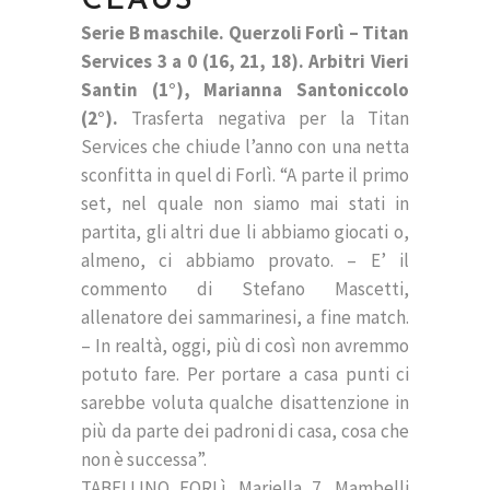
CLAUS
Serie B maschile. Querzoli Forlì – Titan
Services 3 a 0 (16, 21, 18). Arbitri Vieri
Santin (1°), Marianna Santoniccolo
(2°).
Trasferta negativa per la Titan
Services che chiude l’anno con una netta
sconfitta in quel di Forlì. “A parte il primo
set, nel quale non siamo mai stati in
partita, gli altri due li abbiamo giocati o,
almeno, ci abbiamo provato. – E’ il
commento di Stefano Mascetti,
allenatore dei sammarinesi, a fine match.
– In realtà, oggi, più di così non avremmo
potuto fare. Per portare a casa punti ci
sarebbe voluta qualche disattenzione in
più da parte dei padroni di casa, cosa che
non è successa”.
TABELLINO FORLì. Mariella 7, Mambelli