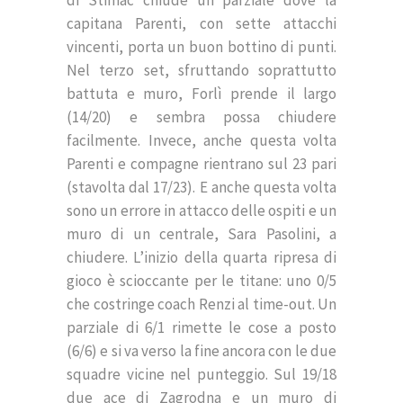
di Stimac chiude un parziale dove la
capitana Parenti, con sette attacchi
vincenti, porta un buon bottino di punti.
Nel terzo set, sfruttando soprattutto
battuta e muro, Forlì prende il largo
(14/20) e sembra possa chiudere
facilmente. Invece, anche questa volta
Parenti e compagne rientrano sul 23 pari
(stavolta dal 17/23). E anche questa volta
sono un errore in attacco delle ospiti e un
muro di un centrale, Sara Pasolini, a
chiudere. L’inizio della quarta ripresa di
gioco è scioccante per le titane: uno 0/5
che costringe coach Renzi al time-out. Un
parziale di 6/1 rimette le cose a posto
(6/6) e si va verso la fine ancora con le due
squadre vicine nel punteggio. Sul 19/18
due ace di Zagrodna e un muro di