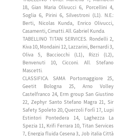
18, Gian Maria Olivucci 6, Porcellini 4,
Soglia 6, Pirini 6, Silvestroni (L1). N.E.:
Berti, Nicolas Kunda, Enrico Olivucci,
Casamenti, Cimatti. All. Gabriel Kunda.
TABELLINO TITAN SERVICES. Rondelli 2,
Kiva 10, Mondaini 12, Lazzarini, Bernardi 3,
Oliva 5, Bacciocchi (L1), Rizzi (L2),
Benvenuti 10, Cicconi. All. Stefano
Mascetti.
CLASSIFICA. SAMA Portomaggiore 25,
Geetit Bologna 25, Arno Volley
Castelfranco 24, Erm group San Giustino
22, Zephyr Santo Stefano Magra 21, Sir
Safety Spoleto 20, Querzoli Forlì 17, Lupi
Estintori Pontedera 14, Laghezza La
Spezia 11, Krifi Ferrara 10, Titan Services
7, Energia fluida Cesena 3, Job italia Città