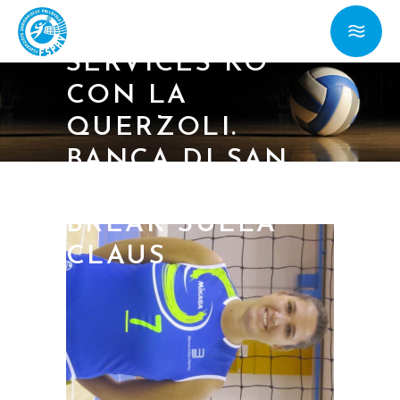
FORLÌ: TITAN
SERVICES KO
CON LA
QUERZOLI.
BANCA DI SAN
MARINO AL TIE-
BREAK SULLA
CLAUS