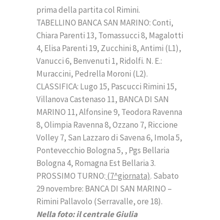
prima della partita col Rimini.
TABELLINO BANCA SAN MARINO: Conti,
Chiara Parenti 13, Tomassucci 8, Magalotti
4, Elisa Parenti 19, Zucchini 8, Antimi (L1),
Vanucci 6, Benvenuti 1, Ridolfi. N. E.:
Muraccini, Pedrella Moroni (L2).
CLASSIFICA: Lugo 15, Pascucci Rimini 15,
Villanova Castenaso 11, BANCA DI SAN
MARINO 11, Alfonsine 9, Teodora Ravenna
8, Olimpia Ravenna 8, Ozzano 7, Riccione
Volley 7, San Lazzaro di Savena 6, Imola 5,
Pontevecchio Bologna 5, , Pgs Bellaria
Bologna 4, Romagna Est Bellaria 3.
PROSSIMO TURNO:
(7^giornata)
. Sabato
29 novembre: BANCA DI SAN MARINO –
Rimini Pallavolo (Serravalle, ore 18).
Nella foto: il centrale Giulia