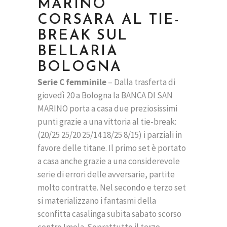
MARINO
CORSARA AL TIE-
BREAK SUL
BELLARIA
BOLOGNA
Serie C femminile
– Dalla trasferta di
giovedì 20 a Bologna la BANCA DI SAN
MARINO porta a casa due preziosissimi
punti grazie a una vittoria al tie-break:
(20/25 25/20 25/14 18/25 8/15) i parziali in
favore delle titane. Il primo set è portato
a casa anche grazie a una considerevole
serie di errori delle avversarie, partite
molto contratte. Nel secondo e terzo set
si materializzano i fantasmi della
sconfitta casalinga subita sabato scorso
contro Imola. Soprattutto il terzo