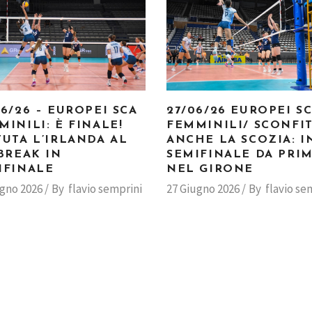
06/26 – EUROPEI SCA
27/06/26 EUROPEI S
MINILI: È FINALE!
FEMMINILI/ SCONFI
TUTA L’IRLANDA AL
ANCHE LA SCOZIA: I
-BREAK IN
SEMIFINALE DA PRI
IFINALE
NEL GIRONE
ugno 2026
By
flavio semprini
27 Giugno 2026
By
flavio se