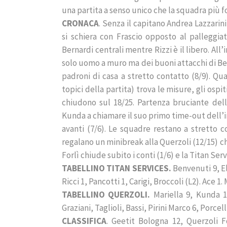
una partita a senso unico che la squadra più f
CRONACA
. Senza il capitano Andrea Lazzarin
si schiera con Frascio opposto al palleggiato
Bernardi centrali mentre Rizzi è il libero. All
solo uomo a muro ma dei buoni attacchi di Ben
padroni di casa a stretto contatto (8/9). Q
topici della partita) trova le misure, gli ospi
chiudono sul 18/25. Partenza bruciante dell
Kunda a chiamare il suo primo time-out dell’i
avanti (7/6). Le squadre restano a stretto 
regalano un minibreak alla Querzoli (12/15) c
Forlì chiude subito i conti (1/6) e la Titan Serv
TABELLINO TITAN SERVICES.
Benvenuti 9, Eli
Ricci 1, Pancotti 1, Carigi, Broccoli (L2). Ace 1.
TABELLINO QUERZOLI.
Mariella 9, Kunda 13
Graziani, Taglioli, Bassi, Pirini Marco 6, Porcell
CLASSIFICA
. Geetit Bologna 12, Querzoli F