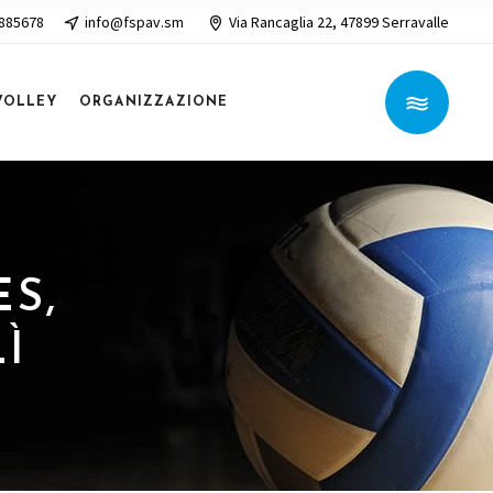
 885678
info@fspav.sm
Via Rancaglia 22, 47899 Serravalle
VOLLEY
ORGANIZZAZIONE
ES,
Ì