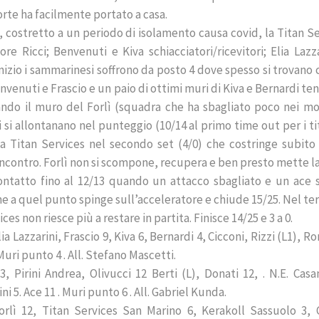
orte ha facilmente portato a casa.
i, costretto a un periodo di isolamento causa covid, la Titan S
re Ricci; Benvenuti e Kiva schiacciatori/ricevitori; Elia Lazz
’inizio i sammarinesi soffrono da posto 4 dove spesso si trovano
venuti e Frascio e un paio di ottimi muri di Kiva e Bernardi te
uando il muro del Forlì (squadra che ha sbagliato poco nei m
ti si allontanano nel punteggio (10/14 al primo time out per i ti
a Titan Services nel secondo set (4/0) che costringe subito
ncontro. Forlì non si scompone, recupera e ben presto mette l
contatto fino al 12/13 quando un attacco sbagliato e un ace 
he a quel punto spinge sull’acceleratore e chiude 15/25. Nel te
ices non riesce più a restare in partita. Finisce 14/25 e 3 a 0.
a Lazzarini, Frascio 9, Kiva 6, Bernardi 4, Cicconi, Rizzi (L1), Ro
 Muri punto 4 . All. Stefano Mascetti.
, Pirini Andrea, Olivucci 12 Berti (L), Donati 12, . N.E. Cas
ini 5. Ace 11 . Muri punto 6 . All. Gabriel Kunda.
orlì 12, Titan Services San Marino 6, Kerakoll Sassuolo 3, 