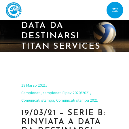
19/03/21 – SERIE
B: RINVIATA A
DATA DA
DESTINARSI
TITAN SERVICES
– SAB HELI
RUBICONE
19 Marzo 2021
Campionati
,
campionati Fipav 2020/2021
,
Comunicati stampa
,
Comunicati stampa 2021
19/03/21 – SERIE B:
RINVIATA A DATA