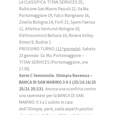
LA CLASSIFICA: TITAN SERVICES 25,
Rubicone San Mauro Pascoli 22, Sa.Ma.
Portomaggiore 19, Falco Marignano 16,
Zinella Bologna 14, Forlì 13, Spem Faenza
11, Atletico Venturoli Bologna 10,
Elettrocentro2 Bellaria 10, Riviera Volley
Rimini 9, Budrio 1.
PROSSIMO TURNO:
(11^giornata)
. Sabato
23 gennaio: Sa. Ma. Portomaggiore –
TITAN SERVICES (Portomaggiore, ore
17.30).
Serie C femminile. Olimpia Ravenna –
BANCA DI SAN MARINO 3 A 1 (25/16 16/25
25/21 25/13).
Ancora una sconfitta contro
una ravennate per la BANCA DI SAN
MARINO. Il 3 a 1 subito in casa
dell’Olimpia, però, svela aspetti positivi