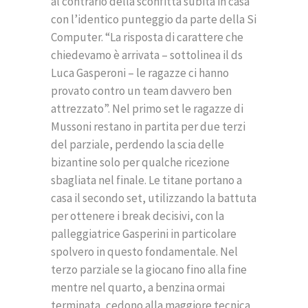
al contrario della sconfitta subita in casa
con l’identico punteggio da parte della Si
Computer. “La risposta di carattere che
chiedevamo è arrivata – sottolinea il ds
Luca Gasperoni – le ragazze ci hanno
provato contro un team davvero ben
attrezzato”. Nel primo set le ragazze di
Mussoni restano in partita per due terzi
del parziale, perdendo la scia delle
bizantine solo per qualche ricezione
sbagliata nel finale. Le titane portano a
casa il secondo set, utilizzando la battuta
per ottenere i break decisivi, con la
palleggiatrice Gasperini in particolare
spolvero in questo fondamentale. Nel
terzo parziale se la giocano fino alla fine
mentre nel quarto, a benzina ormai
terminata, cedono alla maggiore tecnica