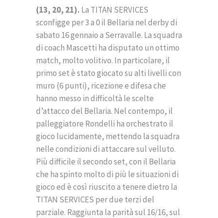
(13, 20, 21).
La TITAN SERVICES
sconfigge per 3 a 0 il Bellaria nel derby di
sabato 16 gennaio a Serravalle. La squadra
di coach Mascetti ha disputato un ottimo
match, molto volitivo. In particolare, il
primo set è stato giocato su alti livelli con
muro (6 punti), ricezione e difesa che
hanno messo in difficoltà le scelte
d’attacco del Bellaria. Nel contempo, il
palleggiatore Rondelli ha orchestrato il
gioco lucidamente, mettendo la squadra
nelle condizioni di attaccare sul velluto.
Più difficile il secondo set, con il Bellaria
che ha spinto molto di più le situazioni di
gioco ed è così riuscito a tenere dietro la
TITAN SERVICES per due terzi del
parziale. Raggiunta la parità sul 16/16, sul