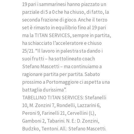
19 pari i sammarinesi hanno piazzato un
parziale di 5 a 0 che ha chiuso, di fatto, la
seconda frazione di gioco. Anche il terzo
set è rimasto in equilibrio fino al 19 pari
ma la TITAN SERVICES, sempre in partita,
ha schiacciato l’acceleratore e chiuso
25/21. “Il lavoro in palestra sta dando i
suoi frutti – ha sottolineato coach
Stefano Mascetti – ma continuiamo a
ragionare partita per partita. Sabato
prossimo a Portomaggiore ci aspetta una
battaglia durissima”.
TABELLINO TITAN SERVICES: Stefanelli
10, M. Zonzini 7, Rondelli, Lazzarini 6,
Peroni 9, Farinelli 21, Cervellini (L),
Gamboni 2, Tabarini. N. E.: D. Zonzini,
Budzko, Tentoni. All.: Stefano Mascetti.