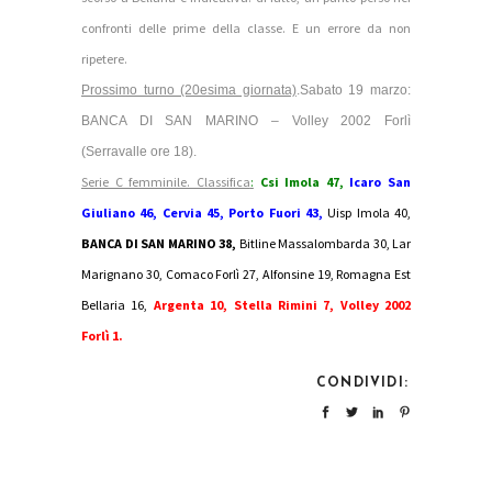
confronti delle prime della classe. E un errore da non
ripetere.
Prossimo turno (20esima giornata)
.Sabato 19 marzo:
BANCA DI SAN MARINO – Volley 2002 Forlì
(Serravalle ore 18).
Serie C femminile. Classifica
:
Csi Imola 47,
Icaro San
Giuliano 46, Cervia 45, Porto Fuori 43,
Uisp Imola 40,
BANCA DI SAN MARINO 38,
Bitline Massalombarda 30, Lar
Marignano 30, Comaco Forlì 27, Alfonsine 19, Romagna Est
Bellaria 16,
Argenta 10, Stella Rimini 7, Volley 2002
Forlì 1.
CONDIVIDI: