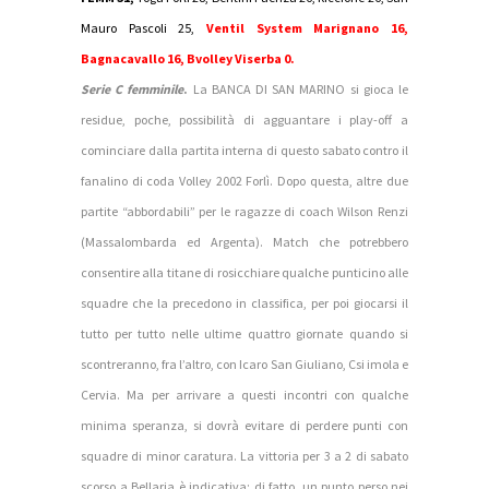
Mauro Pascoli 25,
Ventil System Marignano 16,
Bagnacavallo 16, Bvolley Viserba 0.
Serie C femminile
.
La BANCA DI SAN MARINO si gioca le
residue, poche, possibilità di agguantare i play-off a
cominciare dalla partita interna di questo sabato contro il
fanalino di coda Volley 2002 Forlì. Dopo questa, altre due
partite “abbordabili” per le ragazze di coach Wilson Renzi
(Massalombarda ed Argenta). Match che potrebbero
consentire alla titane di rosicchiare qualche punticino alle
squadre che la precedono in classifica, per poi giocarsi il
tutto per tutto nelle ultime quattro giornate quando si
scontreranno, fra l’altro, con Icaro San Giuliano, Csi imola e
Cervia. Ma per arrivare a questi incontri con qualche
minima speranza, si dovrà evitare di perdere punti con
squadre di minor caratura. La vittoria per 3 a 2 di sabato
scorso a Bellaria è indicativa: di fatto, un punto perso nei