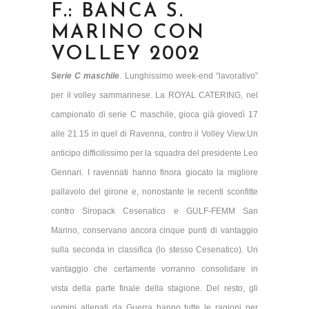
F.: BANCA S.
MARINO CON
VOLLEY 2002
Serie C maschile
. Lunghissimo week-end “lavorativo”
per il volley sammarinese. La ROYAL CATERING, nel
campionato di serie C maschile, gioca già giovedì 17
alle 21.15 in quel di Ravenna, contro il Volley View.Un
anticipo difficilissimo per la squadra del presidente Leo
Gennari. I ravennati hanno finora giocato la migliore
pallavolo del girone e, nonostante le recenti sconfitte
contro Siropack Cesenatico e GULF-FEMM San
Marino, conservano ancora cinque punti di vantaggio
sulla seconda in classifica (lo stesso Cesenatico). Un
vantaggio che certamente vorranno consolidare in
vista della parte finale della stagione. Del resto, gli
uomini allenati da Guerra hanno tutte le ragioni per