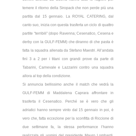
temere il ritorno della Siropack che non perde più una
partita dal 15 gennaio. La ROYAL CATERING, dal
canto suo, inizia con questa trasferta un ciclo di quattro
partite “terribili” (dopo Ravenna; Cesenatico, Cesena e
derby con la GULF-FEMM) che diranno di che pasta è
fatta la squadra allenata da Stefano Maestri. All’andata
finì 3 a 2 per i titani con grandi prove da parte di
Tabarini, Carnevale e Lazzarini contro una squadra
allora al top della condizione.
Si annuncia bellissimo anche il match che vedrà la
GULF-FEMM di Maddalena Caprara affrontare in
trasferta il Cesenatico. Perché se è vero che gli
adriatici hanno sempre vinto dal 15 gennaio in poi, è
vero che, fatta eccezione per la sconfitta di Riccione di
due settimane fa, la stessa performance l’hanno
realizzata gli uomini del presidente Mauro Lombardi.