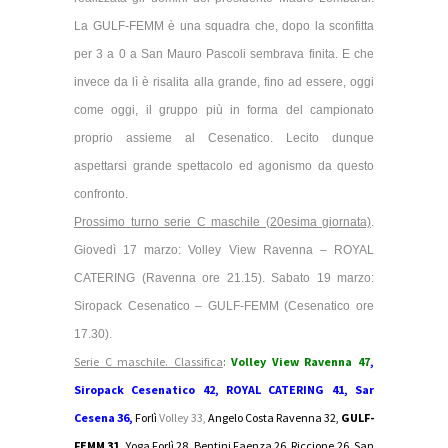
La GULF-FEMM è una squadra che, dopo la sconfitta
per 3 a 0 a San Mauro Pascoli sembrava finita. E che
invece da lì è risalita alla grande, fino ad essere, oggi
come oggi, il gruppo più in forma del campionato
proprio assieme al Cesenatico. Lecito dunque
aspettarsi grande spettacolo ed agonismo da questo
confronto.
Prossimo turno serie C maschile (20esima giornata)
.
Giovedì 17 marzo: Volley View Ravenna – ROYAL
CATERING (Ravenna ore 21.15). Sabato 19 marzo:
Siropack Cesenatico – GULF-FEMM (Cesenatico ore
17.30).
Serie C maschile. Classifica
:
Volley View Ravenna 47
,
Siropack Cesenatico 42, ROYAL CATERING 41, Sar
Cesena 36,
Forlì
Volley 33,
Angelo Costa Ravenna 32,
GULF-
FEMM 31,
Yoga Forlì 28, Bentini Faenza 26, Riccione 26,
San