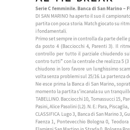
Serie C femminile. Banca di San Marino – F
DI SAN MARINO ha aperto il suo il campionato d
partita con poca storia. Match giocato su ritmi
i fondamentali.
Primo set sempre in controlla da parte delle 
da posto 4 (Bacciocchi 4, Parenti 3). Il ri
controllo per tutto il parziale chiudendo su
contro tutti” con la centrale che realizza 5 (3
chiudono in loro favore un lunghissimo scam
volta senza problemi sul 25/16. La partenza d
Ne esce prima la Banca di San Marino, sopratt
momento la partita s’incanala su un tranquillo
TABELLINO. Bacciocchi 10, Tomassucci 15, Parent
Pasini, Alice Pasolini (L2). N. E.: Para, Piscaglia
CLASSIFICA. Lugo 3, Banca di San Marino 3, Gut
Faenza 1, Pontevecchio Bologna 0, Teodora 
Flamigni San Martino in Strada 0, Bologna Ros