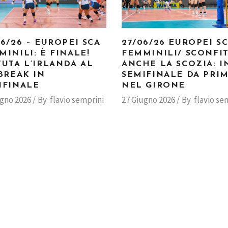
06/26 – EUROPEI SCA
27/06/26 EUROPEI S
MINILI: È FINALE!
FEMMINILI/ SCONFI
TUTA L’IRLANDA AL
ANCHE LA SCOZIA: I
-BREAK IN
SEMIFINALE DA PRI
IFINALE
NEL GIRONE
ugno 2026
By
flavio semprini
27 Giugno 2026
By
flavio se