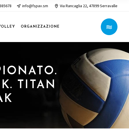
 885678
info@fspav.sm
Via Rancaglia 22, 47899 Serravalle
VOLLEY
ORGANIZZAZIONE
MPIONATO.
K. TITAN
AK