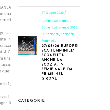
 BANCA
27 Giugno 2026
 in una
n tutti
,
Comunicati stampa
,
Comunicati stampa 2026
ligenza
,
Le Nazionali
Nazionale
nte in
Femminile
ssucci
27/06/26 EUROPEI
SCA FEMMINILI/
ti & C.
SCONFITTA
ra una
ANCHE LA
ttacco.
SCOZIA: IN
SEMIFINALE DA
Da quel
PRIME NEL
GIRONE
otti 1,
rvia 2,
CATEGORIE
ogna 0