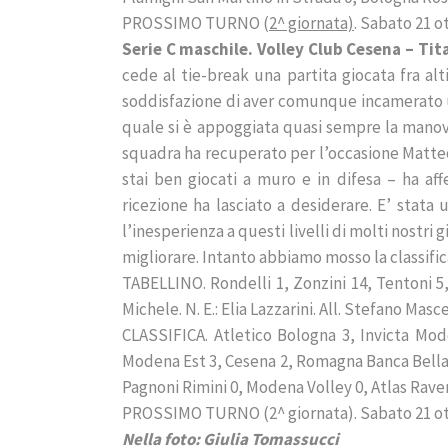
PROSSIMO TURNO (
2^ giornata)
. Sabato 21 o
Serie C maschile. Volley Club Cesena – Tita
cede al tie-break una partita giocata fra alt
soddisfazione di aver comunque incamerato u
quale si è appoggiata quasi sempre la manovra
squadra ha recuperato per l’occasione Matteo
stai ben giocati a muro e in difesa – ha af
ricezione ha lasciato a desiderare. E’ stata
l’inesperienza a questi livelli di molti nostri
migliorare. Intanto abbiamo mosso la classific
TABELLINO. Rondelli 1, Zonzini 14, Tentoni 5, 
Michele. N. E.: Elia Lazzarini. All. Stefano Masce
CLASSIFICA. Atletico Bologna 3, Invicta Mo
Modena Est 3, Cesena 2, Romagna Banca Bellari
Pagnoni Rimini 0, Modena Volley 0, Atlas Rave
PROSSIMO TURNO (2^ giornata). Sabato 21 otto
Nella foto: Giulia Tomassucci