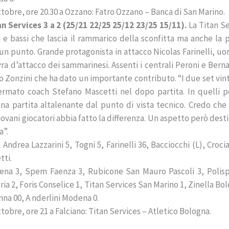
ttobre, ore 20.30 a Ozzano: Fatro Ozzano – Banca di San Marino.
n Services 3 a 2 (25/21 22/25 25/12 23/25 15/11).
La Titan Se
i e bassi che lascia il rammarico della sconfitta ma anche la 
n punto. Grande protagonista in attacco Nicolas Farinelli, uo
 d’attacco dei sammarinesi. Assenti i centrali Peroni e Berna
 Zonzini che ha dato un importante contributo. “I due set vint
fermato coach Stefano Mascetti nel dopo partita. In quelli pe
 una partita altalenante dal punto di vista tecnico. Credo che
 giovani giocatori abbia fatto la differenza. Un aspetto però dest
a”.
Andrea Lazzarini 5, Togni 5, Farinelli 36, Bacciocchi (L), Croci
tti.
dena 3, Spem Faenza 3, Rubicone San Mauro Pascoli 3, Polisp
a 2, Foris Conselice 1, Titan Services San Marino 1, Zinella Bo
nna 00, A nderlini Modena 0.
bre, ore 21 a Falciano: Titan Services – Atletico Bologna.