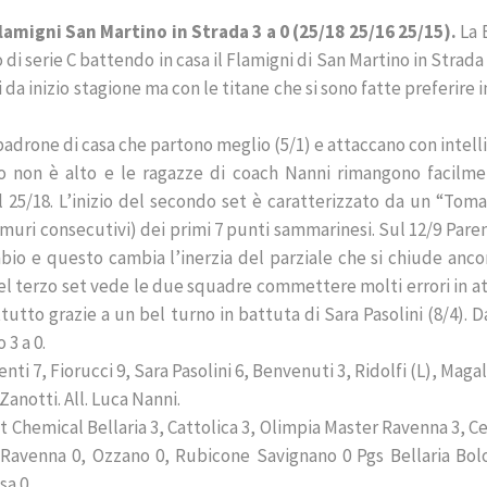
lamigni San Martino in Strada 3 a 0 (25/18 25/16 25/15).
La
i serie C battendo in casa il Flamigni di San Martino in Strada
 da inizio stagione ma con le titane che si sono fatte preferire i
padrone di casa che partono meglio (5/1) e attaccano con intel
tmo non è alto e le ragazze di coach Nanni rimangono facilme
l 25/18. L’inizio del secondo set è caratterizzato da un “Toma
 muri consecutivi) dei primi 7 punti sammarinesi. Sul 12/9 Paren
bio e questo cambia l’inerzia del parziale che si chiude anco
el terzo set vede le due squadre commettere molti errori in a
utto grazie a un bel turno in battuta di Sara Pasolini (8/4). 
 3 a 0.
i 7, Fiorucci 9, Sara Pasolini 6, Benvenuti 3, Ridolfi (L), Magal
, Zanotti. All. Luca Nanni.
 Chemical Bellaria 3, Cattolica 3, Olimpia Master Ravenna 3, Ce
Ravenna 0, Ozzano 0, Rubicone Savignano 0 Pgs Bellaria Bol
sa 0.