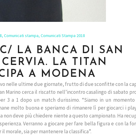
8
,
Comunicati stampa
,
Comunicati Stampa 2018
E C/ LA BANCA DI SAN
CERVIA. LA TITAN
ICIPA A MODENA
ivo nelle ultime due giornate, frutto di due sconfitte con la ca
n Marino cerca il riscatto nell’incontro casalingo di sabato p
o per 3 a 1 dopo un match durissimo. “Siamo in un momento 
rimane molto buona e speriamo di rimanere lì per giocarci i play
via non deve più chiedere niente a questo campionato. Ha recu
sperienza. Verranno a giocare per fare bella figura e con la fo
r il morale, sia per mantenere la classifica”.