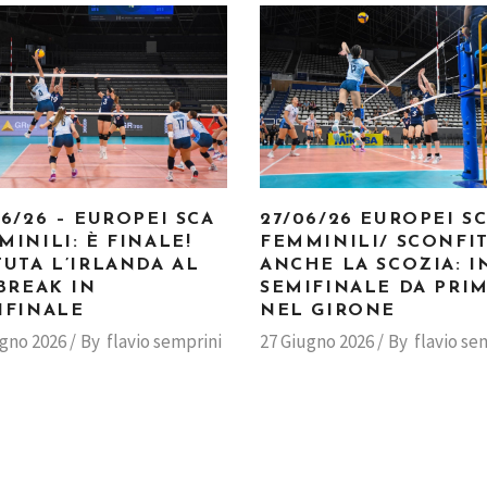
06/26 – EUROPEI SCA
27/06/26 EUROPEI S
MINILI: È FINALE!
FEMMINILI/ SCONFI
TUTA L’IRLANDA AL
ANCHE LA SCOZIA: I
-BREAK IN
SEMIFINALE DA PRI
IFINALE
NEL GIRONE
ugno 2026
By
flavio semprini
27 Giugno 2026
By
flavio se