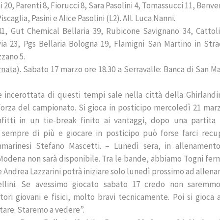
 Parenti 8, Fiorucci 8, Sara Pasolini 4, Tomassucci 11, Benve
iscaglia, Pasini e Alice Pasolini (L2). All. Luca Nanni.
1, Gut Chemical Bellaria 39, Rubicone Savignano 34, Cattoli
a 23, Pgs Bellaria Bologna 19, Flamigni San Martino in Stra
zano 5.
rnata)
. Sabato 17 marzo ore 18.30 a Serravalle: Banca di San M
 incerottata di questi tempi sale nella città della Ghirlandi
forza del campionato. Si gioca in posticipo mercoledì 21 marz
nfitti in un tie-break finito ai vantaggi, dopo una partita
i sempre di più e giocare in posticipo può forse farci recu
marinesi Stefano Mascetti. – Lunedì sera, in allenamento
 Modena non sarà disponibile. Tra le bande, abbiamo Togni fer
Andrea Lazzarini potrà iniziare solo lunedì prossimo ad allenar
vellini. Se avessimo giocato sabato 17 credo non saremmo
i giovani e fisici, molto bravi tecnicamente. Poi si gioca a
tare. Staremo a vedere”.