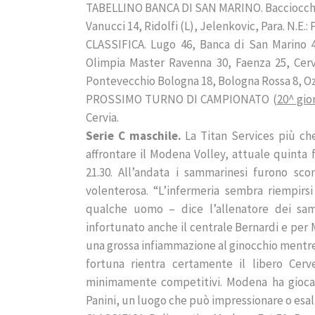
TABELLINO BANCA DI SAN MARINO. Bacciocchi 20,
Vanucci 14, Ridolfi (L), Jelenkovic, Para. N.E.: P
CLASSIFICA. Lugo 46, Banca di San Marino 4
Olimpia Master Ravenna 30, Faenza 25, Cervi
Pontevecchio Bologna 18, Bologna Rossa 8, Oz
PROSSIMO TURNO DI CAMPIONATO (
20^ gio
Cervia.
Serie C maschile.
La Titan Services più che
affrontare il Modena Volley, attuale quinta 
21.30. All’andata i sammarinesi furono sco
volenterosa. “L’infermeria sembra riempirs
qualche uomo – dice l’allenatore dei sam
infortunato anche il centrale Bernardi e per
una grossa infiammazione al ginocchio mentre 
fortuna rientra certamente il libero Cer
minimamente competitivi. Modena ha giocator
Panini, un luogo che può impressionare o esal