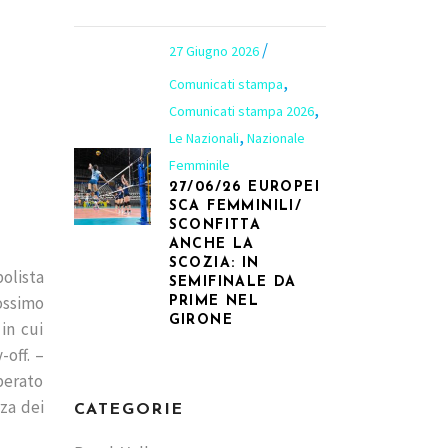
27 Giugno 2026
,
Comunicati stampa
,
Comunicati stampa 2026
,
Le Nazionali
Nazionale
Femminile
27/06/26 EUROPEI
SCA FEMMINILI/
SCONFITTA
ANCHE LA
SCOZIA: IN
polista
SEMIFINALE DA
rossimo
PRIME NEL
GIRONE
in cui
-off. –
perato
rza dei
CATEGORIE