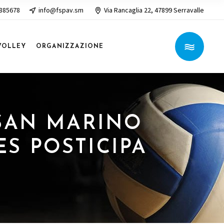
 885678
info@fspav.sm
Via Rancaglia 22, 47899 Serravalle
VOLLEY
ORGANIZZAZIONE
I SAN MARINO
ES POSTICIPA