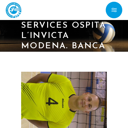
15/02/18 – SERIE
C/ LA TITAN
SERVICES OSPITA
L’INVICTA
MODENA. BANCA
DI SAN MARINO
A RAVENNA